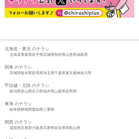
北海道・東北 のチラシ
北海道
青森県
岩手県
宮城県
秋田県
山形県
福島県
関東 のチラシ
茨城県
栃木県
群馬県
埼玉県
千葉県
東京都
神奈川県
甲信越・北陸 のチラシ
新潟県
富山県
石川県
福井県
山梨県
長野県
東海 のチラシ
岐阜県
静岡県
愛知県
三重県
関西 のチラシ
滋賀県
京都府
大阪府
兵庫県
奈良県
和歌山県