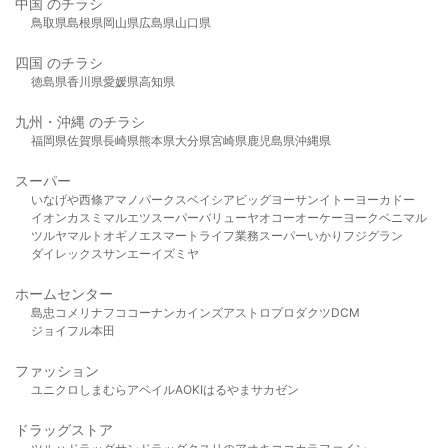
中国 のチラシ
鳥取県
島根県
岡山県
広島県
山口県
四国 のチラシ
徳島県
香川県
愛媛県
高知県
九州・沖縄 のチラシ
福岡県
佐賀県
長崎県
熊本県
大分県
宮崎県
鹿児島県
沖縄県
スーパー
いなげや
西條
アマノパークス
ベイシア
ビッグヨーサン
イトーヨーカドー
イオン
カスミ
マルエツ
スーパーバリュー
ヤオコー
オーケー
ヨークベニマル
ツルヤ
マルト
オギノ
エスマート
ライフ
業務スーパー
いかり
フジグラン
ダイレックス
サンエー
イズミヤ
ホームセンター
島忠
コメリ
ナフコ
コーナン
カインズ
アストロプロダクツ
DCM
ジョイフル本田
ファッション
ユニクロ
しまむら
アベイル
AOKI
はるやま
サカゼン
ドラッグストア