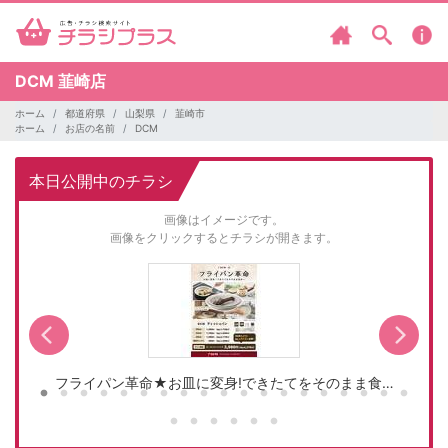
DCM
韮崎店
ホーム
都道府県
山梨県
韮崎市
ホーム
お店の名前
DCM
本日公開中のチラシ
画像はイメージです。
画像をクリックするとチラシが開きます。
フライパン革命★お皿に変身!できたてをそのまま食…