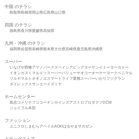
中国 のチラシ
鳥取県
島根県
岡山県
広島県
山口県
四国 のチラシ
徳島県
香川県
愛媛県
高知県
九州・沖縄 のチラシ
福岡県
佐賀県
長崎県
熊本県
大分県
宮崎県
鹿児島県
沖縄県
スーパー
いなげや
西條
アマノパークス
ベイシア
ビッグヨーサン
イトーヨーカドー
イオン
カスミ
マルエツ
スーパーバリュー
ヤオコー
オーケー
ヨークベニマル
ツルヤ
マルト
オギノ
エスマート
ライフ
業務スーパー
いかり
フジグラン
ダイレックス
サンエー
イズミヤ
ホームセンター
島忠
コメリ
ナフコ
コーナン
カインズ
アストロプロダクツ
DCM
ジョイフル本田
ファッション
ユニクロ
しまむら
アベイル
AOKI
はるやま
サカゼン
ドラッグストア