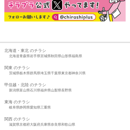
北海道・東北 のチラシ
北海道
青森県
岩手県
宮城県
秋田県
山形県
福島県
関東 のチラシ
茨城県
栃木県
群馬県
埼玉県
千葉県
東京都
神奈川県
甲信越・北陸 のチラシ
新潟県
富山県
石川県
福井県
山梨県
長野県
東海 のチラシ
岐阜県
静岡県
愛知県
三重県
関西 のチラシ
滋賀県
京都府
大阪府
兵庫県
奈良県
和歌山県