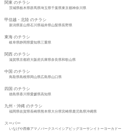
関東 のチラシ
茨城県
栃木県
群馬県
埼玉県
千葉県
東京都
神奈川県
甲信越・北陸 のチラシ
新潟県
富山県
石川県
福井県
山梨県
長野県
東海 のチラシ
岐阜県
静岡県
愛知県
三重県
関西 のチラシ
滋賀県
京都府
大阪府
兵庫県
奈良県
和歌山県
中国 のチラシ
鳥取県
島根県
岡山県
広島県
山口県
四国 のチラシ
徳島県
香川県
愛媛県
高知県
九州・沖縄 のチラシ
福岡県
佐賀県
長崎県
熊本県
大分県
宮崎県
鹿児島県
沖縄県
スーパー
いなげや
西條
アマノパークス
ベイシア
ビッグヨーサン
イトーヨーカドー