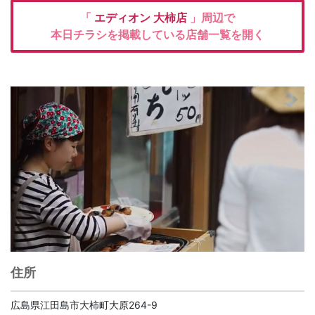
「
エディオン
大柿店
」周辺で
本日チラシを掲載している店舗一覧を開く
住所
広島県江田島市大柿町大原264-9