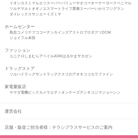
イオン
カスミ
マルエツ
スーパーバリュー
ヤオコー
オーケー
ヨークベニマル
ツルヤ
マルト
オギノ
エスマート
ライフ
業務スーパー
いかり
フジグラン
ダイレックス
サンエー
イズミヤ
ホームセンター
島忠
コメリ
ナフコ
コーナン
カインズ
アストロプロダクツ
DCM
ジョイフル本田
ファッション
ユニクロ
しまむら
アベイル
AOKI
はるやま
サカゼン
ドラッグストア
ツルハドラッグ
サンドラッグ
クスリのアオキ
ココカラファイン
家電量販店
ヤマダ電機
ビックカメラ
エディオン
ケーズデンキ
コジマ
ジョーシン
運営会社
店舗・販促ご担当者様：チラシプラスサービスのご案内