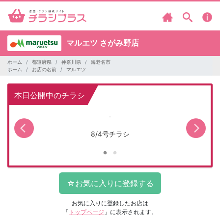
マルエツ
さがみ野店
ホーム
都道府県
神奈川県
海老名市
ホーム
お店の名前
マルエツ
本日公開中のチラシ
8/4号チラシ
お気に入りに登録したお店は
「
トップページ
」に表示されます。