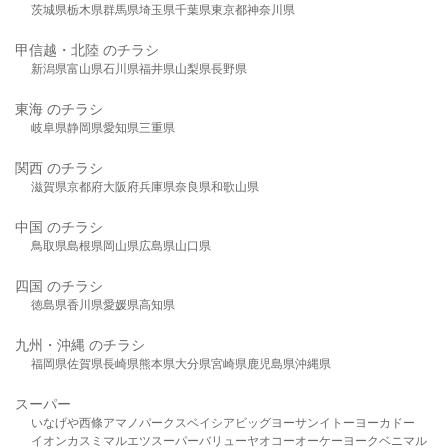
茨城県
栃木県
群馬県
埼玉県
千葉県
東京都
神奈川県
甲信越・北陸 のチラシ
新潟県
富山県
石川県
福井県
山梨県
長野県
東海 のチラシ
岐阜県
静岡県
愛知県
三重県
関西 のチラシ
滋賀県
京都府
大阪府
兵庫県
奈良県
和歌山県
中国 のチラシ
鳥取県
島根県
岡山県
広島県
山口県
四国 のチラシ
徳島県
香川県
愛媛県
高知県
九州・沖縄 のチラシ
福岡県
佐賀県
長崎県
熊本県
大分県
宮崎県
鹿児島県
沖縄県
スーパー
いなげや
西條
アマノパークス
ベイシア
ビッグヨーサン
イトーヨーカドー
イオン
カスミ
マルエツ
スーパーバリュー
ヤオコー
オーケー
ヨークベニマル