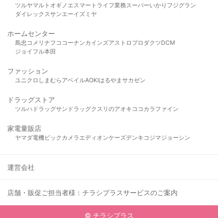
ツルヤ
マルト
オギノ
エスマート
ライフ
業務スーパー
いかり
フジグラン
ダイレックス
サンエー
イズミヤ
ホームセンター
島忠
コメリ
ナフコ
コーナン
カインズ
アストロプロダクツ
DCM
ジョイフル本田
ファッション
ユニクロ
しまむら
アベイル
AOKI
はるやま
サカゼン
ドラッグストア
ツルハドラッグ
サンドラッグ
クスリのアオキ
ココカラファイン
家電量販店
ヤマダ電機
ビックカメラ
エディオン
ケーズデンキ
コジマ
ジョーシン
運営会社
店舗・販促ご担当者様：チラシプラスサービスのご案内
© チラシプラス