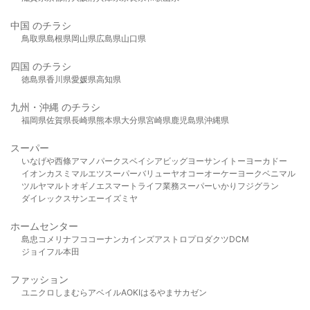
中国 のチラシ
鳥取県
島根県
岡山県
広島県
山口県
四国 のチラシ
徳島県
香川県
愛媛県
高知県
九州・沖縄 のチラシ
福岡県
佐賀県
長崎県
熊本県
大分県
宮崎県
鹿児島県
沖縄県
スーパー
いなげや
西條
アマノパークス
ベイシア
ビッグヨーサン
イトーヨーカドー
イオン
カスミ
マルエツ
スーパーバリュー
ヤオコー
オーケー
ヨークベニマル
ツルヤ
マルト
オギノ
エスマート
ライフ
業務スーパー
いかり
フジグラン
ダイレックス
サンエー
イズミヤ
ホームセンター
島忠
コメリ
ナフコ
コーナン
カインズ
アストロプロダクツ
DCM
ジョイフル本田
ファッション
ユニクロ
しまむら
アベイル
AOKI
はるやま
サカゼン