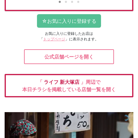
お気に入りに登録したお店は
「
トップページ
」に表示されます。
公式店舗ページを開く
「
ライフ
新大塚店
」周辺で
本日チラシを掲載している店舗一覧を開く