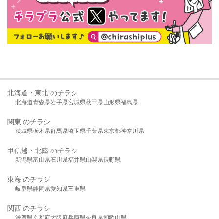
北海道・東北 のチラシ
北海道
青森県
岩手県
宮城県
秋田県
山形県
福島県
関東 のチラシ
茨城県
栃木県
群馬県
埼玉県
千葉県
東京都
神奈川県
甲信越・北陸 のチラシ
新潟県
富山県
石川県
福井県
山梨県
長野県
東海 のチラシ
岐阜県
静岡県
愛知県
三重県
関西 のチラシ
滋賀県
京都府
大阪府
兵庫県
奈良県
和歌山県