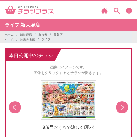
ライフ
新大塚店
ホーム
都道府県
東京都
豊島区
ホーム
お店の名前
ライフ
本日公開中のチラシ
画像はイメージです。
画像をクリックするとチラシが開きます。
8/8号おうちで涼しく!夏パ!