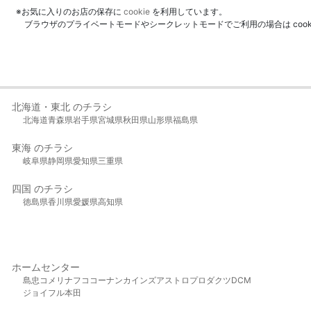
※お気に入りのお店の保存に
cookie
を利用しています。
ブラウザのプライベートモードやシークレットモードでご利用の場合は coo
北海道・東北 のチラシ
北海道
青森県
岩手県
宮城県
秋田県
山形県
福島県
東海 のチラシ
岐阜県
静岡県
愛知県
三重県
四国 のチラシ
徳島県
香川県
愛媛県
高知県
ホームセンター
島忠
コメリ
ナフコ
コーナン
カインズ
アストロプロダクツ
DCM
ジョイフル本田