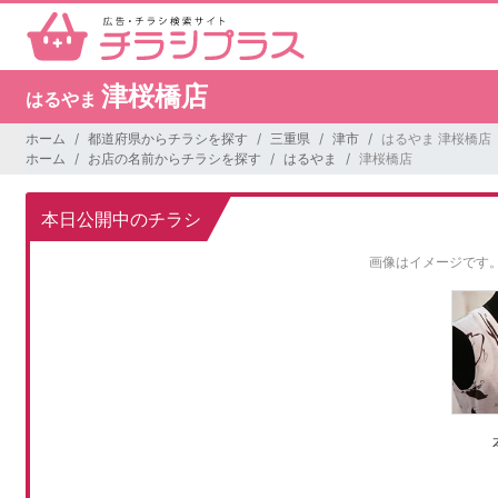
津桜橋店
はるやま
ホーム
都道府県からチラシを探す
三重県
津市
はるやま 津桜橋店
ホーム
お店の名前からチラシを探す
はるやま
津桜橋店
本日公開中のチラシ
画像はイメージです