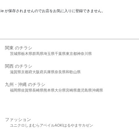
kie が保存されませんのでお店をお気に入りに登録できません。
関東 のチラシ
茨城県
栃木県
群馬県
埼玉県
千葉県
東京都
神奈川県
関西 のチラシ
滋賀県
京都府
大阪府
兵庫県
奈良県
和歌山県
九州・沖縄 のチラシ
福岡県
佐賀県
長崎県
熊本県
大分県
宮崎県
鹿児島県
沖縄県
ファッション
ユニクロ
しまむら
アベイル
AOKI
はるやま
サカゼン