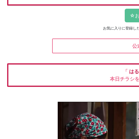
お気に入りに登録し
公
「
はる
本日チラシ