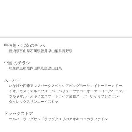
甲信越・北陸 のチラシ
新潟県
富山県
石川県
福井県
山梨県
長野県
中国 のチラシ
鳥取県
島根県
岡山県
広島県
山口県
スーパー
いなげや
西條
アマノパークス
ベイシア
ビッグヨーサン
イトーヨーカドー
イオン
カスミ
マルエツ
スーパーバリュー
ヤオコー
オーケー
ヨークベニマル
ツルヤ
マルト
オギノ
エスマート
ライフ
業務スーパー
いかり
フジグラン
ダイレックス
サンエー
イズミヤ
ドラッグストア
ツルハドラッグ
サンドラッグ
クスリのアオキ
ココカラファイン