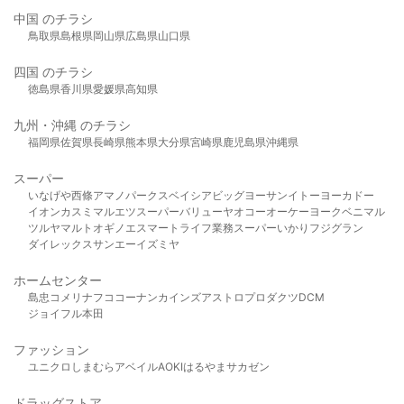
中国 のチラシ
鳥取県
島根県
岡山県
広島県
山口県
四国 のチラシ
徳島県
香川県
愛媛県
高知県
九州・沖縄 のチラシ
福岡県
佐賀県
長崎県
熊本県
大分県
宮崎県
鹿児島県
沖縄県
スーパー
いなげや
西條
アマノパークス
ベイシア
ビッグヨーサン
イトーヨーカドー
イオン
カスミ
マルエツ
スーパーバリュー
ヤオコー
オーケー
ヨークベニマル
ツルヤ
マルト
オギノ
エスマート
ライフ
業務スーパー
いかり
フジグラン
ダイレックス
サンエー
イズミヤ
ホームセンター
島忠
コメリ
ナフコ
コーナン
カインズ
アストロプロダクツ
DCM
ジョイフル本田
ファッション
ユニクロ
しまむら
アベイル
AOKI
はるやま
サカゼン
ドラッグストア