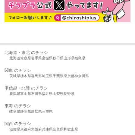
北海道・東北 のチラシ
北海道
青森県
岩手県
宮城県
秋田県
山形県
福島県
関東 のチラシ
茨城県
栃木県
群馬県
埼玉県
千葉県
東京都
神奈川県
甲信越・北陸 のチラシ
新潟県
富山県
石川県
福井県
山梨県
長野県
東海 のチラシ
岐阜県
静岡県
愛知県
三重県
関西 のチラシ
滋賀県
京都府
大阪府
兵庫県
奈良県
和歌山県