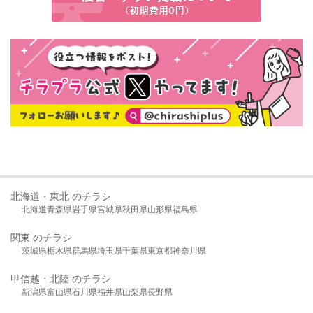
北海道・東北 のチラシ
北海道
青森県
岩手県
宮城県
秋田県
山形県
福島県
関東 のチラシ
茨城県
栃木県
群馬県
埼玉県
千葉県
東京都
神奈川県
甲信越・北陸 のチラシ
新潟県
富山県
石川県
福井県
山梨県
長野県