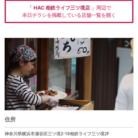
「
HAC
相鉄ライフ三ツ境店
」周辺で
本日チラシを掲載している店舗一覧を開く
住所
神奈川県横浜市瀬谷区三ツ境2-19相鉄ライフ三ツ境2F