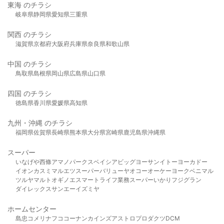
東海 のチラシ
岐阜県
静岡県
愛知県
三重県
関西 のチラシ
滋賀県
京都府
大阪府
兵庫県
奈良県
和歌山県
中国 のチラシ
鳥取県
島根県
岡山県
広島県
山口県
四国 のチラシ
徳島県
香川県
愛媛県
高知県
九州・沖縄 のチラシ
福岡県
佐賀県
長崎県
熊本県
大分県
宮崎県
鹿児島県
沖縄県
スーパー
いなげや
西條
アマノパークス
ベイシア
ビッグヨーサン
イトーヨーカドー
イオン
カスミ
マルエツ
スーパーバリュー
ヤオコー
オーケー
ヨークベニマル
ツルヤ
マルト
オギノ
エスマート
ライフ
業務スーパー
いかり
フジグラン
ダイレックス
サンエー
イズミヤ
ホームセンター
島忠
コメリ
ナフコ
コーナン
カインズ
アストロプロダクツ
DCM