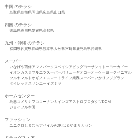
中国 のチラシ
鳥取県
島根県
岡山県
広島県
山口県
四国 のチラシ
徳島県
香川県
愛媛県
高知県
九州・沖縄 のチラシ
福岡県
佐賀県
長崎県
熊本県
大分県
宮崎県
鹿児島県
沖縄県
スーパー
いなげや
西條
アマノパークス
ベイシア
ビッグヨーサン
イトーヨーカドー
イオン
カスミ
マルエツ
スーパーバリュー
ヤオコー
オーケー
ヨークベニマル
ツルヤ
マルト
オギノ
エスマート
ライフ
業務スーパー
いかり
フジグラン
ダイレックス
サンエー
イズミヤ
ホームセンター
島忠
コメリ
ナフコ
コーナン
カインズ
アストロプロダクツ
DCM
ジョイフル本田
ファッション
ユニクロ
しまむら
アベイル
AOKI
はるやま
サカゼン
ドラッグストア