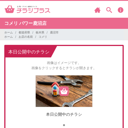
コメリ
パワー鹿沼店
ホーム
都道府県
栃木県
鹿沼市
ホーム
お店の名前
コメリ
本日公開中のチラシ
画像はイメージです。
画像をクリックするとチラシが開きます。
本日公開中のチラシ