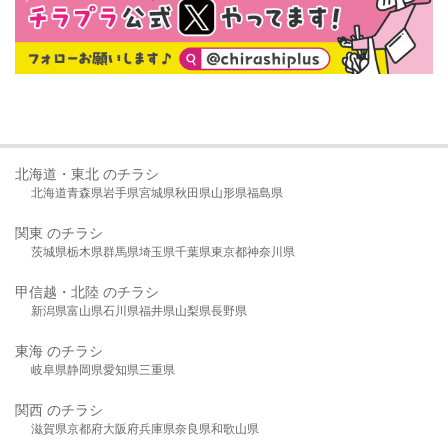
北海道・東北 のチラシ
北海道
青森県
岩手県
宮城県
秋田県
山形県
福島県
関東 のチラシ
茨城県
栃木県
群馬県
埼玉県
千葉県
東京都
神奈川県
甲信越・北陸 のチラシ
新潟県
富山県
石川県
福井県
山梨県
長野県
東海 のチラシ
岐阜県
静岡県
愛知県
三重県
関西 のチラシ
滋賀県
京都府
大阪府
兵庫県
奈良県
和歌山県