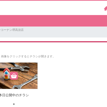
ーコーナン堺高須店
。
画像をクリックするとチラシが開きます。
本日公開中のチラシ