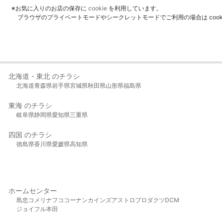
※お気に入りのお店の保存に
cookie
を利用しています。
ブラウザのプライベートモードやシークレットモードでご利用の場合は coo
北海道・東北 のチラシ
北海道
青森県
岩手県
宮城県
秋田県
山形県
福島県
東海 のチラシ
岐阜県
静岡県
愛知県
三重県
四国 のチラシ
徳島県
香川県
愛媛県
高知県
ホームセンター
島忠
コメリ
ナフコ
コーナン
カインズ
アストロプロダクツ
DCM
ジョイフル本田