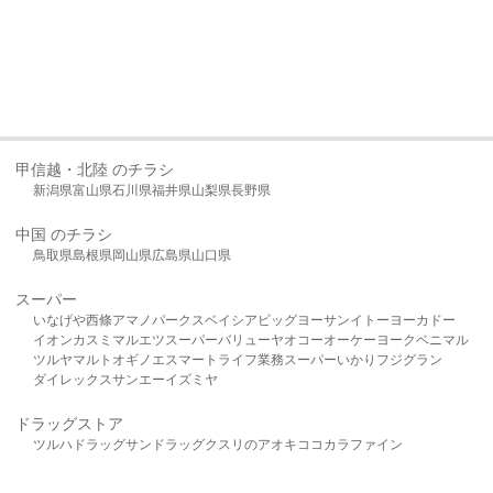
甲信越・北陸 のチラシ
新潟県
富山県
石川県
福井県
山梨県
長野県
中国 のチラシ
鳥取県
島根県
岡山県
広島県
山口県
スーパー
いなげや
西條
アマノパークス
ベイシア
ビッグヨーサン
イトーヨーカドー
イオン
カスミ
マルエツ
スーパーバリュー
ヤオコー
オーケー
ヨークベニマル
ツルヤ
マルト
オギノ
エスマート
ライフ
業務スーパー
いかり
フジグラン
ダイレックス
サンエー
イズミヤ
ドラッグストア
ツルハドラッグ
サンドラッグ
クスリのアオキ
ココカラファイン