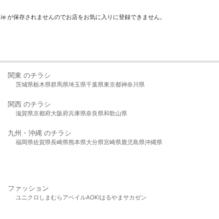
kie が保存されませんのでお店をお気に入りに登録できません。
関東 のチラシ
茨城県
栃木県
群馬県
埼玉県
千葉県
東京都
神奈川県
関西 のチラシ
滋賀県
京都府
大阪府
兵庫県
奈良県
和歌山県
九州・沖縄 のチラシ
福岡県
佐賀県
長崎県
熊本県
大分県
宮崎県
鹿児島県
沖縄県
ファッション
ユニクロ
しまむら
アベイル
AOKI
はるやま
サカゼン