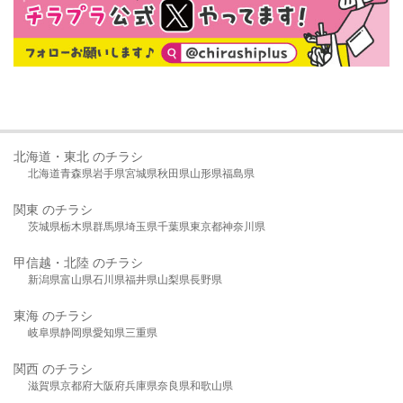
北海道・東北 のチラシ
北海道
青森県
岩手県
宮城県
秋田県
山形県
福島県
関東 のチラシ
茨城県
栃木県
群馬県
埼玉県
千葉県
東京都
神奈川県
甲信越・北陸 のチラシ
新潟県
富山県
石川県
福井県
山梨県
長野県
東海 のチラシ
岐阜県
静岡県
愛知県
三重県
関西 のチラシ
滋賀県
京都府
大阪府
兵庫県
奈良県
和歌山県