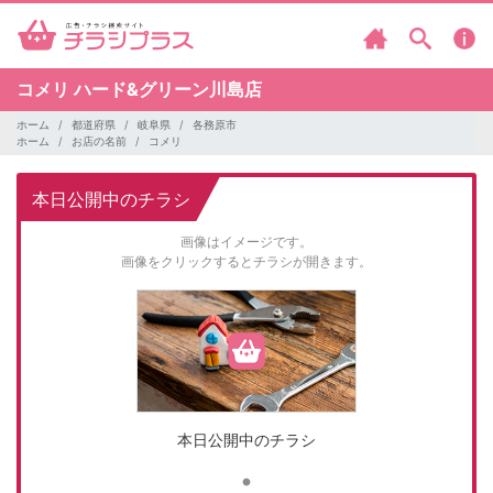
コメリ
ハード&グリーン川島店
ホーム
都道府県
岐阜県
各務原市
ホーム
お店の名前
コメリ
本日公開中のチラシ
画像はイメージです。
画像をクリックするとチラシが開きます。
本日公開中のチラシ