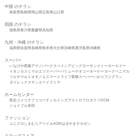
中国 のチラシ
鳥取県
島根県
岡山県
広島県
山口県
四国 のチラシ
徳島県
香川県
愛媛県
高知県
九州・沖縄 のチラシ
福岡県
佐賀県
長崎県
熊本県
大分県
宮崎県
鹿児島県
沖縄県
スーパー
いなげや
西條
アマノパークス
ベイシア
ビッグヨーサン
イトーヨーカドー
イオン
カスミ
マルエツ
スーパーバリュー
ヤオコー
オーケー
ヨークベニマル
ツルヤ
マルト
オギノ
エスマート
ライフ
業務スーパー
いかり
フジグラン
ダイレックス
サンエー
イズミヤ
ホームセンター
島忠
コメリ
ナフコ
コーナン
カインズ
アストロプロダクツ
DCM
ジョイフル本田
ファッション
ユニクロ
しまむら
アベイル
AOKI
はるやま
サカゼン
ドラッグストア