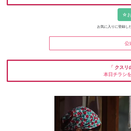
お気に入りに登録し
公
「
クスリ
本日チラシ