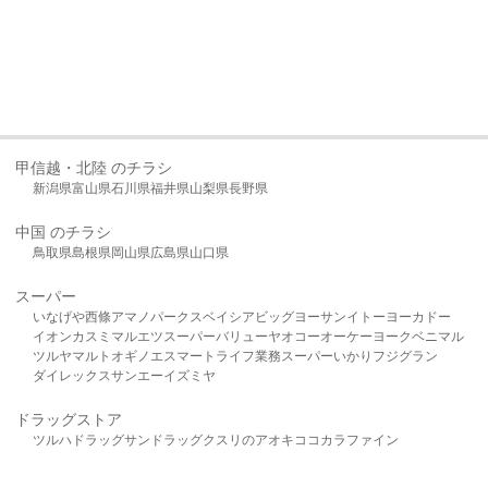
甲信越・北陸 のチラシ
新潟県
富山県
石川県
福井県
山梨県
長野県
中国 のチラシ
鳥取県
島根県
岡山県
広島県
山口県
スーパー
いなげや
西條
アマノパークス
ベイシア
ビッグヨーサン
イトーヨーカドー
イオン
カスミ
マルエツ
スーパーバリュー
ヤオコー
オーケー
ヨークベニマル
ツルヤ
マルト
オギノ
エスマート
ライフ
業務スーパー
いかり
フジグラン
ダイレックス
サンエー
イズミヤ
ドラッグストア
ツルハドラッグ
サンドラッグ
クスリのアオキ
ココカラファイン