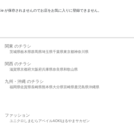
kie が保存されませんのでお店をお気に入りに登録できません。
関東 のチラシ
茨城県
栃木県
群馬県
埼玉県
千葉県
東京都
神奈川県
関西 のチラシ
滋賀県
京都府
大阪府
兵庫県
奈良県
和歌山県
九州・沖縄 のチラシ
福岡県
佐賀県
長崎県
熊本県
大分県
宮崎県
鹿児島県
沖縄県
ファッション
ユニクロ
しまむら
アベイル
AOKI
はるやま
サカゼン