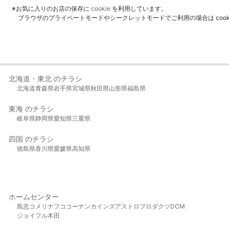
※お気に入りのお店の保存に
cookie
を利用しています。
ブラウザのプライベートモードやシークレットモードでご利用の場合は coo
北海道・東北 のチラシ
北海道
青森県
岩手県
宮城県
秋田県
山形県
福島県
東海 のチラシ
岐阜県
静岡県
愛知県
三重県
四国 のチラシ
徳島県
香川県
愛媛県
高知県
ホームセンター
島忠
コメリ
ナフコ
コーナン
カインズ
アストロプロダクツ
DCM
ジョイフル本田