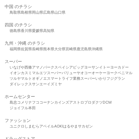
中国 のチラシ
鳥取県
島根県
岡山県
広島県
山口県
四国 のチラシ
徳島県
香川県
愛媛県
高知県
九州・沖縄 のチラシ
福岡県
佐賀県
長崎県
熊本県
大分県
宮崎県
鹿児島県
沖縄県
スーパー
いなげや
西條
アマノパークス
ベイシア
ビッグヨーサン
イトーヨーカドー
イオン
カスミ
マルエツ
スーパーバリュー
ヤオコー
オーケー
ヨークベニマル
ツルヤ
マルト
オギノ
エスマート
ライフ
業務スーパー
いかり
フジグラン
ダイレックス
サンエー
イズミヤ
ホームセンター
島忠
コメリ
ナフコ
コーナン
カインズ
アストロプロダクツ
DCM
ジョイフル本田
ファッション
ユニクロ
しまむら
アベイル
AOKI
はるやま
サカゼン
ドラッグストア