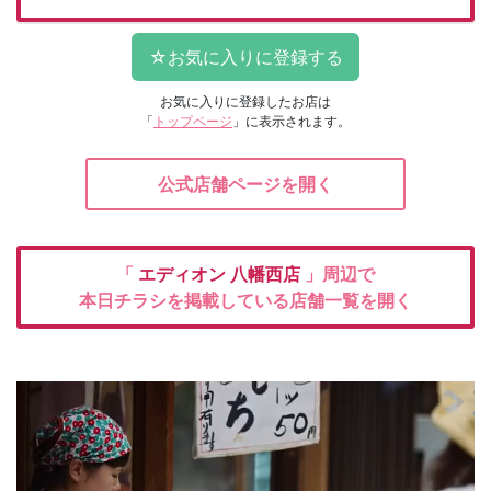
お気に入りに登録したお店は
「
トップページ
」に表示されます。
公式店舗ページを開く
「
エディオン
八幡西店
」周辺で
本日チラシを掲載している店舗一覧を開く