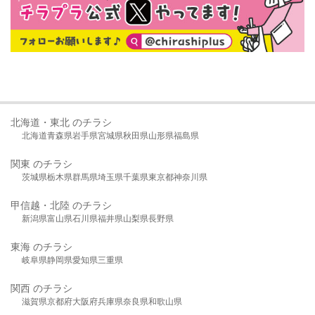
北海道・東北 のチラシ
北海道
青森県
岩手県
宮城県
秋田県
山形県
福島県
関東 のチラシ
茨城県
栃木県
群馬県
埼玉県
千葉県
東京都
神奈川県
甲信越・北陸 のチラシ
新潟県
富山県
石川県
福井県
山梨県
長野県
東海 のチラシ
岐阜県
静岡県
愛知県
三重県
関西 のチラシ
滋賀県
京都府
大阪府
兵庫県
奈良県
和歌山県