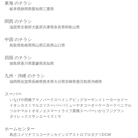
東海 のチラシ
岐阜県
静岡県
愛知県
三重県
関西 のチラシ
滋賀県
京都府
大阪府
兵庫県
奈良県
和歌山県
中国 のチラシ
鳥取県
島根県
岡山県
広島県
山口県
四国 のチラシ
徳島県
香川県
愛媛県
高知県
九州・沖縄 のチラシ
福岡県
佐賀県
長崎県
熊本県
大分県
宮崎県
鹿児島県
沖縄県
スーパー
いなげや
西條
アマノパークス
ベイシア
ビッグヨーサン
イトーヨーカドー
イオン
カスミ
マルエツ
スーパーバリュー
ヤオコー
オーケー
ヨークベニマル
ツルヤ
マルト
オギノ
エスマート
ライフ
業務スーパー
いかり
フジグラン
ダイレックス
サンエー
イズミヤ
ホームセンター
島忠
コメリ
ナフコ
コーナン
カインズ
アストロプロダクツ
DCM