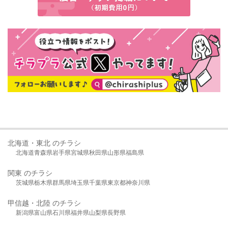
北海道・東北 のチラシ
北海道
青森県
岩手県
宮城県
秋田県
山形県
福島県
関東 のチラシ
茨城県
栃木県
群馬県
埼玉県
千葉県
東京都
神奈川県
甲信越・北陸 のチラシ
新潟県
富山県
石川県
福井県
山梨県
長野県