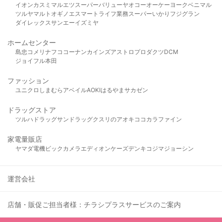
イオン
カスミ
マルエツ
スーパーバリュー
ヤオコー
オーケー
ヨークベニマル
ツルヤ
マルト
オギノ
エスマート
ライフ
業務スーパー
いかり
フジグラン
ダイレックス
サンエー
イズミヤ
ホームセンター
島忠
コメリ
ナフコ
コーナン
カインズ
アストロプロダクツ
DCM
ジョイフル本田
ファッション
ユニクロ
しまむら
アベイル
AOKI
はるやま
サカゼン
ドラッグストア
ツルハドラッグ
サンドラッグ
クスリのアオキ
ココカラファイン
家電量販店
ヤマダ電機
ビックカメラ
エディオン
ケーズデンキ
コジマ
ジョーシン
運営会社
店舗・販促ご担当者様：チラシプラスサービスのご案内