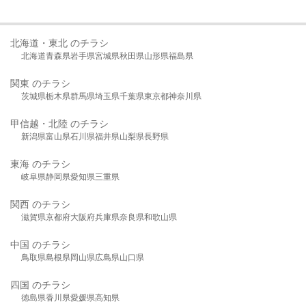
北海道・東北 のチラシ
北海道
青森県
岩手県
宮城県
秋田県
山形県
福島県
関東 のチラシ
茨城県
栃木県
群馬県
埼玉県
千葉県
東京都
神奈川県
甲信越・北陸 のチラシ
新潟県
富山県
石川県
福井県
山梨県
長野県
東海 のチラシ
岐阜県
静岡県
愛知県
三重県
関西 のチラシ
滋賀県
京都府
大阪府
兵庫県
奈良県
和歌山県
中国 のチラシ
鳥取県
島根県
岡山県
広島県
山口県
四国 のチラシ
徳島県
香川県
愛媛県
高知県