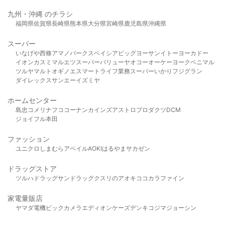
九州・沖縄 のチラシ
福岡県
佐賀県
長崎県
熊本県
大分県
宮崎県
鹿児島県
沖縄県
スーパー
いなげや
西條
アマノパークス
ベイシア
ビッグヨーサン
イトーヨーカドー
イオン
カスミ
マルエツ
スーパーバリュー
ヤオコー
オーケー
ヨークベニマル
ツルヤ
マルト
オギノ
エスマート
ライフ
業務スーパー
いかり
フジグラン
ダイレックス
サンエー
イズミヤ
ホームセンター
島忠
コメリ
ナフコ
コーナン
カインズ
アストロプロダクツ
DCM
ジョイフル本田
ファッション
ユニクロ
しまむら
アベイル
AOKI
はるやま
サカゼン
ドラッグストア
ツルハドラッグ
サンドラッグ
クスリのアオキ
ココカラファイン
家電量販店
ヤマダ電機
ビックカメラ
エディオン
ケーズデンキ
コジマ
ジョーシン