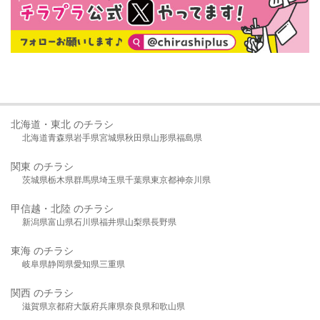
北海道・東北 のチラシ
北海道
青森県
岩手県
宮城県
秋田県
山形県
福島県
関東 のチラシ
茨城県
栃木県
群馬県
埼玉県
千葉県
東京都
神奈川県
甲信越・北陸 のチラシ
新潟県
富山県
石川県
福井県
山梨県
長野県
東海 のチラシ
岐阜県
静岡県
愛知県
三重県
関西 のチラシ
滋賀県
京都府
大阪府
兵庫県
奈良県
和歌山県