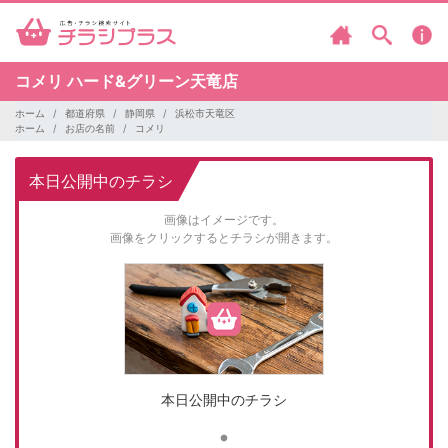
コメリ
ハード&グリーン天竜店
ホーム
都道府県
静岡県
浜松市天竜区
ホーム
お店の名前
コメリ
本日公開中のチラシ
画像はイメージです。
画像をクリックするとチラシが開きます。
本日公開中のチラシ