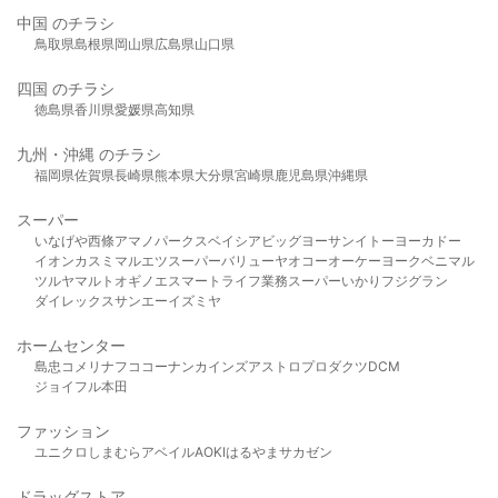
中国 のチラシ
鳥取県
島根県
岡山県
広島県
山口県
四国 のチラシ
徳島県
香川県
愛媛県
高知県
九州・沖縄 のチラシ
福岡県
佐賀県
長崎県
熊本県
大分県
宮崎県
鹿児島県
沖縄県
スーパー
いなげや
西條
アマノパークス
ベイシア
ビッグヨーサン
イトーヨーカドー
イオン
カスミ
マルエツ
スーパーバリュー
ヤオコー
オーケー
ヨークベニマル
ツルヤ
マルト
オギノ
エスマート
ライフ
業務スーパー
いかり
フジグラン
ダイレックス
サンエー
イズミヤ
ホームセンター
島忠
コメリ
ナフコ
コーナン
カインズ
アストロプロダクツ
DCM
ジョイフル本田
ファッション
ユニクロ
しまむら
アベイル
AOKI
はるやま
サカゼン
ドラッグストア