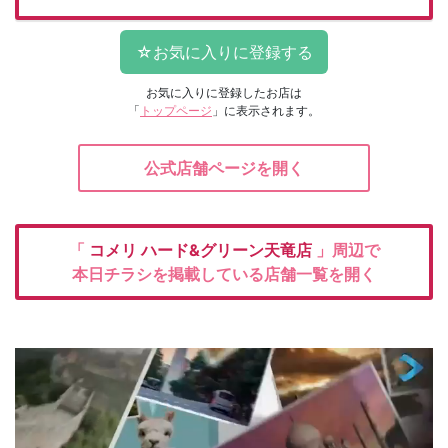
お気に入りに登録したお店は
「
トップページ
」に表示されます。
公式店舗ページを開く
「
コメリ
ハード&グリーン天竜店
」周辺で
本日チラシを掲載している店舗一覧を開く