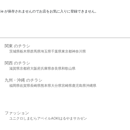
kie が保存されませんのでお店をお気に入りに登録できません。
関東 のチラシ
茨城県
栃木県
群馬県
埼玉県
千葉県
東京都
神奈川県
関西 のチラシ
滋賀県
京都府
大阪府
兵庫県
奈良県
和歌山県
九州・沖縄 のチラシ
福岡県
佐賀県
長崎県
熊本県
大分県
宮崎県
鹿児島県
沖縄県
ファッション
ユニクロ
しまむら
アベイル
AOKI
はるやま
サカゼン