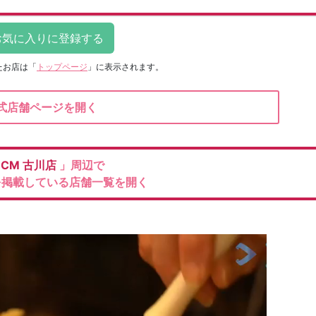
たお店は
「
トップページ
」に表示されます。
式店舗ページを開く
DCM
古川店
」周辺で
を掲載している店舗一覧を開く