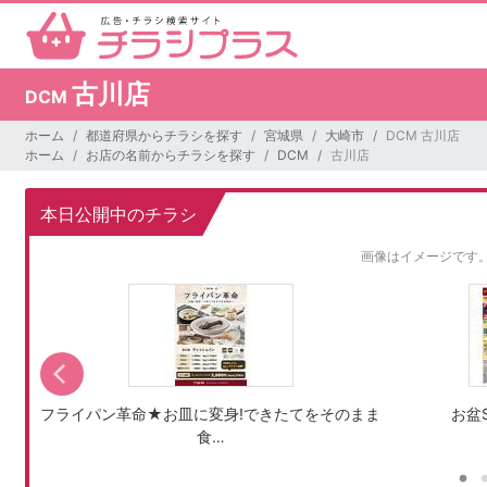
古川店
DCM
ホーム
都道府県からチラシを探す
宮城県
大崎市
DCM 古川店
ホーム
お店の名前からチラシを探す
DCM
古川店
本日公開中のチラシ
画像はイメージです
フライパン革命★お皿に変身!できたてをそのまま
お盆S
食…