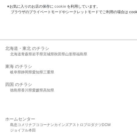
※お気に入りのお店の保存に
cookie
を利用しています。
ブラウザのプライベートモードやシークレットモードでご利用の場合は coo
北海道・東北 のチラシ
北海道
青森県
岩手県
宮城県
秋田県
山形県
福島県
東海 のチラシ
岐阜県
静岡県
愛知県
三重県
四国 のチラシ
徳島県
香川県
愛媛県
高知県
ホームセンター
島忠
コメリ
ナフコ
コーナン
カインズ
アストロプロダクツ
DCM
ジョイフル本田