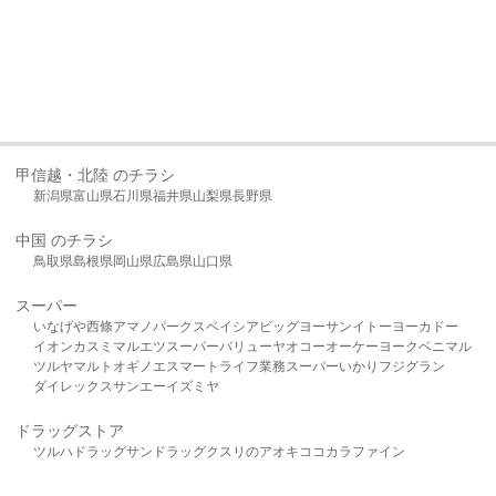
甲信越・北陸 のチラシ
新潟県
富山県
石川県
福井県
山梨県
長野県
中国 のチラシ
鳥取県
島根県
岡山県
広島県
山口県
スーパー
いなげや
西條
アマノパークス
ベイシア
ビッグヨーサン
イトーヨーカドー
イオン
カスミ
マルエツ
スーパーバリュー
ヤオコー
オーケー
ヨークベニマル
ツルヤ
マルト
オギノ
エスマート
ライフ
業務スーパー
いかり
フジグラン
ダイレックス
サンエー
イズミヤ
ドラッグストア
ツルハドラッグ
サンドラッグ
クスリのアオキ
ココカラファイン