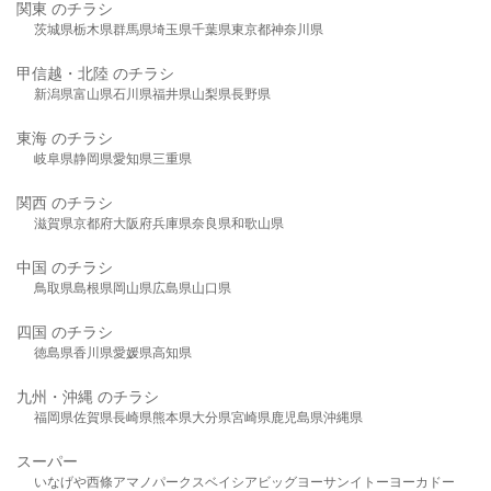
関東 のチラシ
茨城県
栃木県
群馬県
埼玉県
千葉県
東京都
神奈川県
甲信越・北陸 のチラシ
新潟県
富山県
石川県
福井県
山梨県
長野県
東海 のチラシ
岐阜県
静岡県
愛知県
三重県
関西 のチラシ
滋賀県
京都府
大阪府
兵庫県
奈良県
和歌山県
中国 のチラシ
鳥取県
島根県
岡山県
広島県
山口県
四国 のチラシ
徳島県
香川県
愛媛県
高知県
九州・沖縄 のチラシ
福岡県
佐賀県
長崎県
熊本県
大分県
宮崎県
鹿児島県
沖縄県
スーパー
いなげや
西條
アマノパークス
ベイシア
ビッグヨーサン
イトーヨーカドー