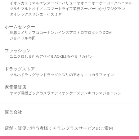
イオン
カスミ
マルエツ
スーパーバリュー
ヤオコー
オーケー
ヨークベニマル
ツルヤ
マルト
オギノ
エスマート
ライフ
業務スーパー
いかり
フジグラン
ダイレックス
サンエー
イズミヤ
ホームセンター
島忠
コメリ
ナフコ
コーナン
カインズ
アストロプロダクツ
DCM
ジョイフル本田
ファッション
ユニクロ
しまむら
アベイル
AOKI
はるやま
サカゼン
ドラッグストア
ツルハドラッグ
サンドラッグ
クスリのアオキ
ココカラファイン
家電量販店
ヤマダ電機
ビックカメラ
エディオン
ケーズデンキ
コジマ
ジョーシン
運営会社
店舗・販促ご担当者様：チラシプラスサービスのご案内