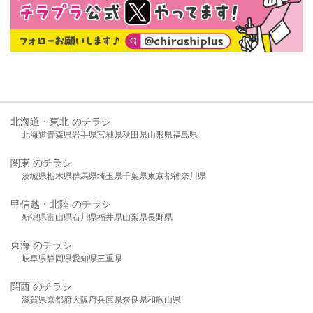
北海道・東北 のチラシ
北海道
青森県
岩手県
宮城県
秋田県
山形県
福島県
関東 のチラシ
茨城県
栃木県
群馬県
埼玉県
千葉県
東京都
神奈川県
甲信越・北陸 のチラシ
新潟県
富山県
石川県
福井県
山梨県
長野県
東海 のチラシ
岐阜県
静岡県
愛知県
三重県
関西 のチラシ
滋賀県
京都府
大阪府
兵庫県
奈良県
和歌山県