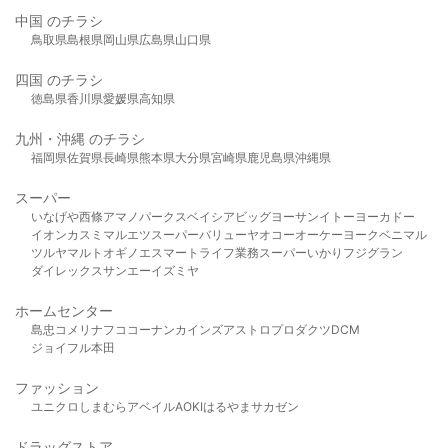
中国 のチラシ
鳥取県
島根県
岡山県
広島県
山口県
四国 のチラシ
徳島県
香川県
愛媛県
高知県
九州・沖縄 のチラシ
福岡県
佐賀県
長崎県
熊本県
大分県
宮崎県
鹿児島県
沖縄県
スーパー
いなげや
西條
アマノパークス
ベイシア
ビッグヨーサン
イトーヨーカドー
イオン
カスミ
マルエツ
スーパーバリュー
ヤオコー
オーケー
ヨークベニマル
ツルヤ
マルト
オギノ
エスマート
ライフ
業務スーパー
いかり
フジグラン
ダイレックス
サンエー
イズミヤ
ホームセンター
島忠
コメリ
ナフコ
コーナン
カインズ
アストロプロダクツ
DCM
ジョイフル本田
ファッション
ユニクロ
しまむら
アベイル
AOKI
はるやま
サカゼン
ドラッグストア