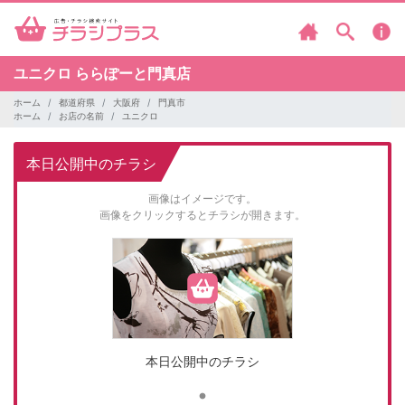
ユニクロ
ららぽーと門真店
ホーム
都道府県
大阪府
門真市
ホーム
お店の名前
ユニクロ
本日公開中のチラシ
画像はイメージです。
画像をクリックするとチラシが開きます。
本日公開中のチラシ