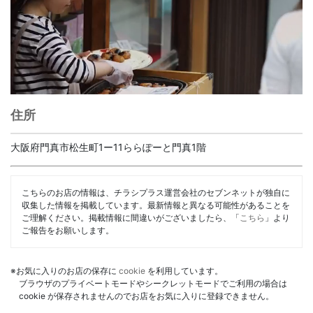
住所
大阪府門真市松生町1ー11ららぽーと門真1階
こちらのお店の情報は、チラシプラス運営会社のセブンネットが独自に
収集した情報を掲載しています。最新情報と異なる可能性があることを
ご理解ください。掲載情報に間違いがございましたら、「
こちら
」より
ご報告をお願いします。
※お気に入りのお店の保存に
cookie
を利用しています。
ブラウザのプライベートモードやシークレットモードでご利用の場合は
cookie が保存されませんのでお店をお気に入りに登録できません。