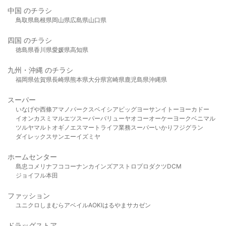
中国 のチラシ
鳥取県
島根県
岡山県
広島県
山口県
四国 のチラシ
徳島県
香川県
愛媛県
高知県
九州・沖縄 のチラシ
福岡県
佐賀県
長崎県
熊本県
大分県
宮崎県
鹿児島県
沖縄県
スーパー
いなげや
西條
アマノパークス
ベイシア
ビッグヨーサン
イトーヨーカドー
イオン
カスミ
マルエツ
スーパーバリュー
ヤオコー
オーケー
ヨークベニマル
ツルヤ
マルト
オギノ
エスマート
ライフ
業務スーパー
いかり
フジグラン
ダイレックス
サンエー
イズミヤ
ホームセンター
島忠
コメリ
ナフコ
コーナン
カインズ
アストロプロダクツ
DCM
ジョイフル本田
ファッション
ユニクロ
しまむら
アベイル
AOKI
はるやま
サカゼン
ドラッグストア