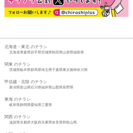
北海道・東北 のチラシ
北海道
青森県
岩手県
宮城県
秋田県
山形県
福島県
関東 のチラシ
茨城県
栃木県
群馬県
埼玉県
千葉県
東京都
神奈川県
甲信越・北陸 のチラシ
新潟県
富山県
石川県
福井県
山梨県
長野県
東海 のチラシ
岐阜県
静岡県
愛知県
三重県
関西 のチラシ
滋賀県
京都府
大阪府
兵庫県
奈良県
和歌山県