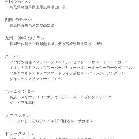
中国 のチラシ
鳥取県
島根県
岡山県
広島県
山口県
四国 のチラシ
徳島県
香川県
愛媛県
高知県
九州・沖縄 のチラシ
福岡県
佐賀県
長崎県
熊本県
大分県
宮崎県
鹿児島県
沖縄県
スーパー
いなげや
西條
アマノパークス
ベイシア
ビッグヨーサン
イトーヨーカドー
イオン
カスミ
マルエツ
スーパーバリュー
ヤオコー
オーケー
ヨークベニマル
ツルヤ
マルト
オギノ
エスマート
ライフ
業務スーパー
いかり
フジグラン
ダイレックス
サンエー
イズミヤ
ホームセンター
島忠
コメリ
ナフコ
コーナン
カインズ
アストロプロダクツ
DCM
ジョイフル本田
ファッション
ユニクロ
しまむら
アベイル
AOKI
はるやま
サカゼン
ドラッグストア