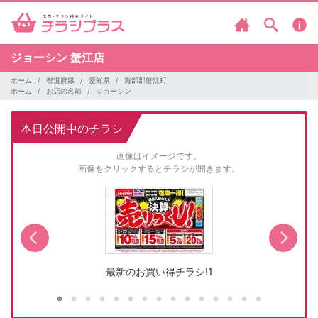
ジョーシン
蟹江店
ホーム
都道府県
愛知県
海部郡蟹江町
ホーム
お店の名前
ジョーシン
本日公開中のチラシ
画像はイメージです。
画像をクリックするとチラシが開きます。
最新のお買い得チラシ!1