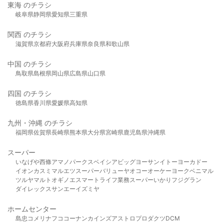
東海 のチラシ
岐阜県
静岡県
愛知県
三重県
関西 のチラシ
滋賀県
京都府
大阪府
兵庫県
奈良県
和歌山県
中国 のチラシ
鳥取県
島根県
岡山県
広島県
山口県
四国 のチラシ
徳島県
香川県
愛媛県
高知県
九州・沖縄 のチラシ
福岡県
佐賀県
長崎県
熊本県
大分県
宮崎県
鹿児島県
沖縄県
スーパー
いなげや
西條
アマノパークス
ベイシア
ビッグヨーサン
イトーヨーカドー
イオン
カスミ
マルエツ
スーパーバリュー
ヤオコー
オーケー
ヨークベニマル
ツルヤ
マルト
オギノ
エスマート
ライフ
業務スーパー
いかり
フジグラン
ダイレックス
サンエー
イズミヤ
ホームセンター
島忠
コメリ
ナフコ
コーナン
カインズ
アストロプロダクツ
DCM