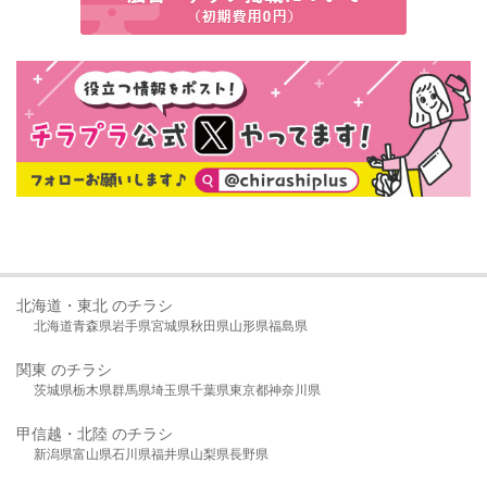
北海道・東北 のチラシ
北海道
青森県
岩手県
宮城県
秋田県
山形県
福島県
関東 のチラシ
茨城県
栃木県
群馬県
埼玉県
千葉県
東京都
神奈川県
甲信越・北陸 のチラシ
新潟県
富山県
石川県
福井県
山梨県
長野県