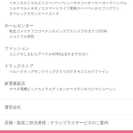
イオン
カスミ
マルエツ
スーパーバリュー
ヤオコー
オーケー
ヨークベニマル
ツルヤ
マルト
オギノ
エスマート
ライフ
業務スーパー
いかり
フジグラン
ダイレックス
サンエー
イズミヤ
ホームセンター
島忠
コメリ
ナフコ
コーナン
カインズ
アストロプロダクツ
DCM
ジョイフル本田
ファッション
ユニクロ
しまむら
アベイル
AOKI
はるやま
サカゼン
ドラッグストア
ツルハドラッグ
サンドラッグ
クスリのアオキ
ココカラファイン
家電量販店
ヤマダ電機
ビックカメラ
エディオン
ケーズデンキ
コジマ
ジョーシン
運営会社
店舗・販促ご担当者様：チラシプラスサービスのご案内