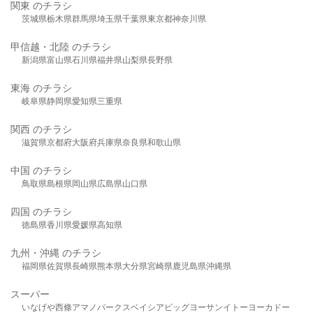
関東 のチラシ
茨城県
栃木県
群馬県
埼玉県
千葉県
東京都
神奈川県
甲信越・北陸 のチラシ
新潟県
富山県
石川県
福井県
山梨県
長野県
東海 のチラシ
岐阜県
静岡県
愛知県
三重県
関西 のチラシ
滋賀県
京都府
大阪府
兵庫県
奈良県
和歌山県
中国 のチラシ
鳥取県
島根県
岡山県
広島県
山口県
四国 のチラシ
徳島県
香川県
愛媛県
高知県
九州・沖縄 のチラシ
福岡県
佐賀県
長崎県
熊本県
大分県
宮崎県
鹿児島県
沖縄県
スーパー
いなげや
西條
アマノパークス
ベイシア
ビッグヨーサン
イトーヨーカドー