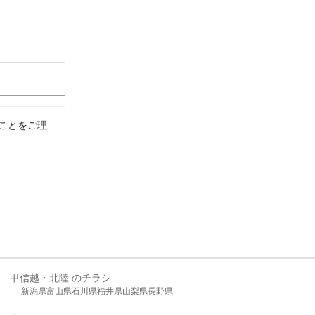
ことをご理
甲信越・北陸 のチラシ
新潟県
富山県
石川県
福井県
山梨県
長野県