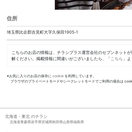
住所
埼玉県比企郡吉見町大字久保田1905‐1
こちらのお店の情報は、チラシプラス運営会社のセブンネットが
解ください。掲載情報に間違いがございましたら、「
こちら
」よ
※お気に入りのお店の保存に
cookie
を利用しています。
ブラウザのプライベートモードやシークレットモードでご利用の場合は coo
北海道・東北 のチラシ
北海道
青森県
岩手県
宮城県
秋田県
山形県
福島県