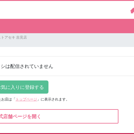
トアセキ 吉見店
ラシは配信されていません
たお店は
「
トップページ
」に表示されます。
式店舗ページを開く