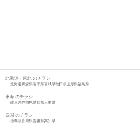
北海道・東北 のチラシ
北海道
青森県
岩手県
宮城県
秋田県
山形県
福島県
東海 のチラシ
岐阜県
静岡県
愛知県
三重県
四国 のチラシ
徳島県
香川県
愛媛県
高知県