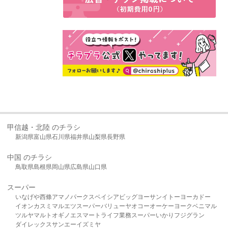
甲信越・北陸 のチラシ
新潟県
富山県
石川県
福井県
山梨県
長野県
中国 のチラシ
鳥取県
島根県
岡山県
広島県
山口県
スーパー
いなげや
西條
アマノパークス
ベイシア
ビッグヨーサン
イトーヨーカドー
イオン
カスミ
マルエツ
スーパーバリュー
ヤオコー
オーケー
ヨークベニマル
ツルヤ
マルト
オギノ
エスマート
ライフ
業務スーパー
いかり
フジグラン
ダイレックス
サンエー
イズミヤ