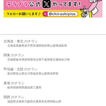
北海道・東北 のチラシ
北海道
青森県
岩手県
宮城県
秋田県
山形県
福島県
関東 のチラシ
茨城県
栃木県
群馬県
埼玉県
千葉県
東京都
神奈川県
甲信越・北陸 のチラシ
新潟県
富山県
石川県
福井県
山梨県
長野県
東海 のチラシ
岐阜県
静岡県
愛知県
三重県
関西 のチラシ
滋賀県
京都府
大阪府
兵庫県
奈良県
和歌山県