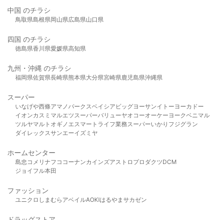
中国 のチラシ
鳥取県
島根県
岡山県
広島県
山口県
四国 のチラシ
徳島県
香川県
愛媛県
高知県
九州・沖縄 のチラシ
福岡県
佐賀県
長崎県
熊本県
大分県
宮崎県
鹿児島県
沖縄県
スーパー
いなげや
西條
アマノパークス
ベイシア
ビッグヨーサン
イトーヨーカドー
イオン
カスミ
マルエツ
スーパーバリュー
ヤオコー
オーケー
ヨークベニマル
ツルヤ
マルト
オギノ
エスマート
ライフ
業務スーパー
いかり
フジグラン
ダイレックス
サンエー
イズミヤ
ホームセンター
島忠
コメリ
ナフコ
コーナン
カインズ
アストロプロダクツ
DCM
ジョイフル本田
ファッション
ユニクロ
しまむら
アベイル
AOKI
はるやま
サカゼン
ドラッグストア