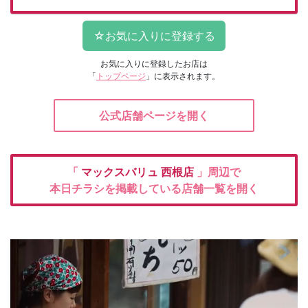
お気に入りに登録したお店は
「
トップページ
」に表示されます。
公式店舗ページを開く
「
マックスバリュ
西根店
」周辺で
本日チラシを掲載している店舗一覧を開く