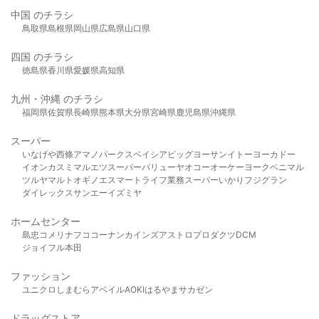
中国 のチラシ
鳥取県
島根県
岡山県
広島県
山口県
四国 のチラシ
徳島県
香川県
愛媛県
高知県
九州・沖縄 のチラシ
福岡県
佐賀県
長崎県
熊本県
大分県
宮崎県
鹿児島県
沖縄県
スーパー
いなげや
西條
アマノパークス
ベイシア
ビッグヨーサン
イトーヨーカドー
イオン
カスミ
マルエツ
スーパーバリュー
ヤオコー
オーケー
ヨークベニマル
ツルヤ
マルト
オギノ
エスマート
ライフ
業務スーパー
いかり
フジグラン
ダイレックス
サンエー
イズミヤ
ホームセンター
島忠
コメリ
ナフコ
コーナン
カインズ
アストロプロダクツ
DCM
ジョイフル本田
ファッション
ユニクロ
しまむら
アベイル
AOKI
はるやま
サカゼン
ドラッグストア