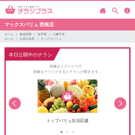
マックスバリュ
西根店
ホーム
都道府県
岩手県
八幡平市
ホーム
お店の名前
マックスバリュ
本日公開中のチラシ
画像はイメージです。
画像をクリックするとチラシが開きます。
トップバリュ生活応援