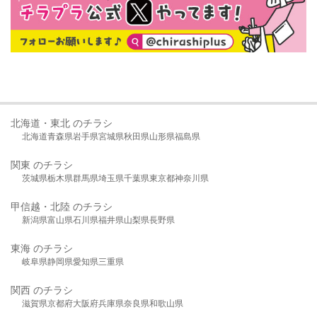
北海道・東北 のチラシ
北海道
青森県
岩手県
宮城県
秋田県
山形県
福島県
関東 のチラシ
茨城県
栃木県
群馬県
埼玉県
千葉県
東京都
神奈川県
甲信越・北陸 のチラシ
新潟県
富山県
石川県
福井県
山梨県
長野県
東海 のチラシ
岐阜県
静岡県
愛知県
三重県
関西 のチラシ
滋賀県
京都府
大阪府
兵庫県
奈良県
和歌山県