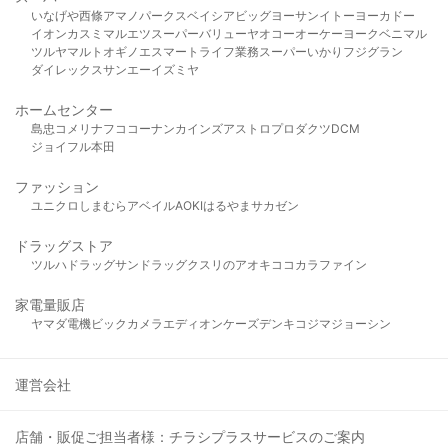
いなげや
西條
アマノパークス
ベイシア
ビッグヨーサン
イトーヨーカドー
イオン
カスミ
マルエツ
スーパーバリュー
ヤオコー
オーケー
ヨークベニマル
ツルヤ
マルト
オギノ
エスマート
ライフ
業務スーパー
いかり
フジグラン
ダイレックス
サンエー
イズミヤ
ホームセンター
島忠
コメリ
ナフコ
コーナン
カインズ
アストロプロダクツ
DCM
ジョイフル本田
ファッション
ユニクロ
しまむら
アベイル
AOKI
はるやま
サカゼン
ドラッグストア
ツルハドラッグ
サンドラッグ
クスリのアオキ
ココカラファイン
家電量販店
ヤマダ電機
ビックカメラ
エディオン
ケーズデンキ
コジマ
ジョーシン
運営会社
店舗・販促ご担当者様：チラシプラスサービスのご案内