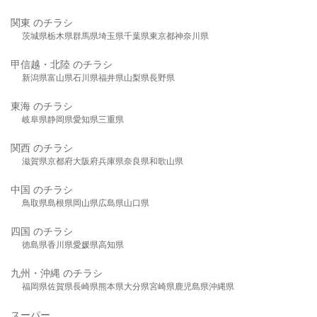
関東 のチラシ
茨城県
栃木県
群馬県
埼玉県
千葉県
東京都
神奈川県
甲信越・北陸 のチラシ
新潟県
富山県
石川県
福井県
山梨県
長野県
東海 のチラシ
岐阜県
静岡県
愛知県
三重県
関西 のチラシ
滋賀県
京都府
大阪府
兵庫県
奈良県
和歌山県
中国 のチラシ
鳥取県
島根県
岡山県
広島県
山口県
四国 のチラシ
徳島県
香川県
愛媛県
高知県
九州・沖縄 のチラシ
福岡県
佐賀県
長崎県
熊本県
大分県
宮崎県
鹿児島県
沖縄県
スーパー