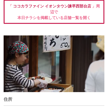
「
ココカラファイン
イオンタウン諫早西部台店
」周
辺で
本日チラシを掲載している店舗一覧を開く
住所