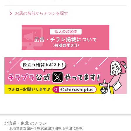
お店の名前からチラシを探す
北海道・東北 のチラシ
北海道
青森県
岩手県
宮城県
秋田県
山形県
福島県