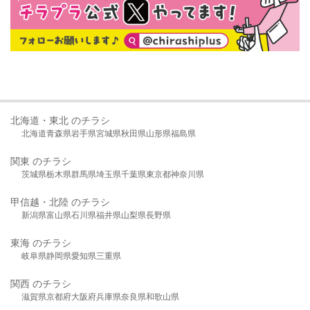
北海道・東北 のチラシ
北海道
青森県
岩手県
宮城県
秋田県
山形県
福島県
関東 のチラシ
茨城県
栃木県
群馬県
埼玉県
千葉県
東京都
神奈川県
甲信越・北陸 のチラシ
新潟県
富山県
石川県
福井県
山梨県
長野県
東海 のチラシ
岐阜県
静岡県
愛知県
三重県
関西 のチラシ
滋賀県
京都府
大阪府
兵庫県
奈良県
和歌山県