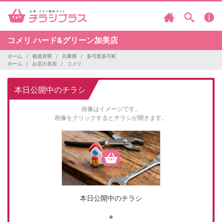
コメリ
ハード&グリーン加美店
ホーム
都道府県
兵庫県
多可郡多可町
ホーム
お店の名前
コメリ
本日公開中のチラシ
画像はイメージです。
画像をクリックするとチラシが開きます。
本日公開中のチラシ