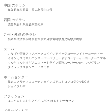
中国 のチラシ
鳥取県
島根県
岡山県
広島県
山口県
四国 のチラシ
徳島県
香川県
愛媛県
高知県
九州・沖縄 のチラシ
福岡県
佐賀県
長崎県
熊本県
大分県
宮崎県
鹿児島県
沖縄県
スーパー
いなげや
西條
アマノパークス
ベイシア
ビッグヨーサン
イトーヨーカドー
イオン
カスミ
マルエツ
スーパーバリュー
ヤオコー
オーケー
ヨークベニマル
ツルヤ
マルト
オギノ
エスマート
ライフ
業務スーパー
いかり
フジグラン
ダイレックス
サンエー
イズミヤ
ホームセンター
島忠
コメリ
ナフコ
コーナン
カインズ
アストロプロダクツ
DCM
ジョイフル本田
ファッション
ユニクロ
しまむら
アベイル
AOKI
はるやま
サカゼン
ドラッグストア