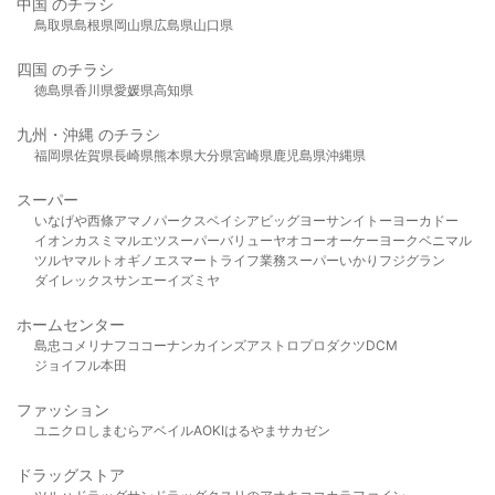
中国 のチラシ
鳥取県
島根県
岡山県
広島県
山口県
四国 のチラシ
徳島県
香川県
愛媛県
高知県
九州・沖縄 のチラシ
福岡県
佐賀県
長崎県
熊本県
大分県
宮崎県
鹿児島県
沖縄県
スーパー
いなげや
西條
アマノパークス
ベイシア
ビッグヨーサン
イトーヨーカドー
イオン
カスミ
マルエツ
スーパーバリュー
ヤオコー
オーケー
ヨークベニマル
ツルヤ
マルト
オギノ
エスマート
ライフ
業務スーパー
いかり
フジグラン
ダイレックス
サンエー
イズミヤ
ホームセンター
島忠
コメリ
ナフコ
コーナン
カインズ
アストロプロダクツ
DCM
ジョイフル本田
ファッション
ユニクロ
しまむら
アベイル
AOKI
はるやま
サカゼン
ドラッグストア