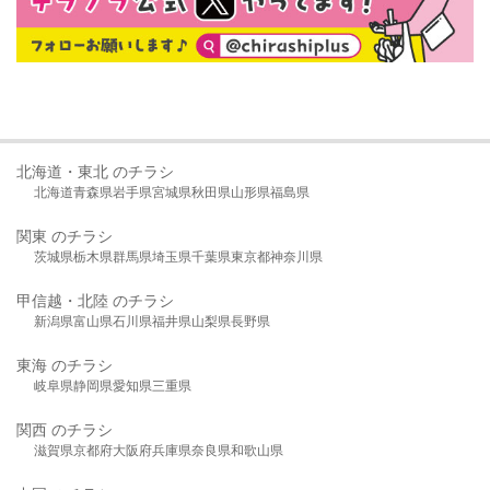
北海道・東北 のチラシ
北海道
青森県
岩手県
宮城県
秋田県
山形県
福島県
関東 のチラシ
茨城県
栃木県
群馬県
埼玉県
千葉県
東京都
神奈川県
甲信越・北陸 のチラシ
新潟県
富山県
石川県
福井県
山梨県
長野県
東海 のチラシ
岐阜県
静岡県
愛知県
三重県
関西 のチラシ
滋賀県
京都府
大阪府
兵庫県
奈良県
和歌山県