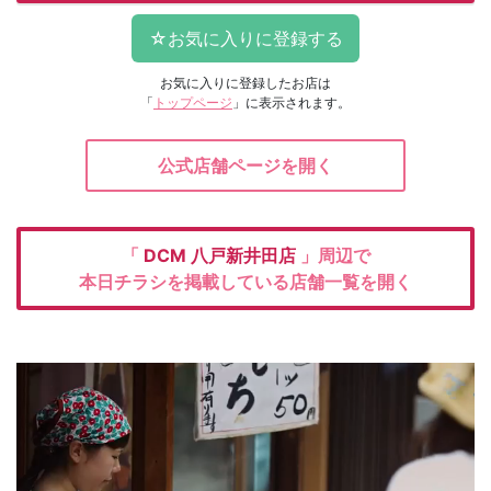
お気に入りに登録したお店は
「
トップページ
」に表示されます。
公式店舗ページを開く
「
DCM
八戸新井田店
」周辺で
本日チラシを掲載している店舗一覧を開く