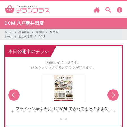
DCM
八戸新井田店
ホーム
都道府県
青森県
八戸市
ホーム
お店の名前
DCM
本日公開中のチラシ
画像はイメージです。
画像をクリックするとチラシが開きます。
フライパン革命★お皿に変身!できたてをそのまま食…