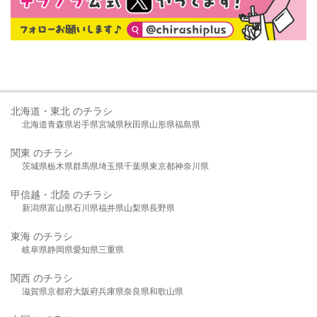
北海道・東北 のチラシ
北海道
青森県
岩手県
宮城県
秋田県
山形県
福島県
関東 のチラシ
茨城県
栃木県
群馬県
埼玉県
千葉県
東京都
神奈川県
甲信越・北陸 のチラシ
新潟県
富山県
石川県
福井県
山梨県
長野県
東海 のチラシ
岐阜県
静岡県
愛知県
三重県
関西 のチラシ
滋賀県
京都府
大阪府
兵庫県
奈良県
和歌山県