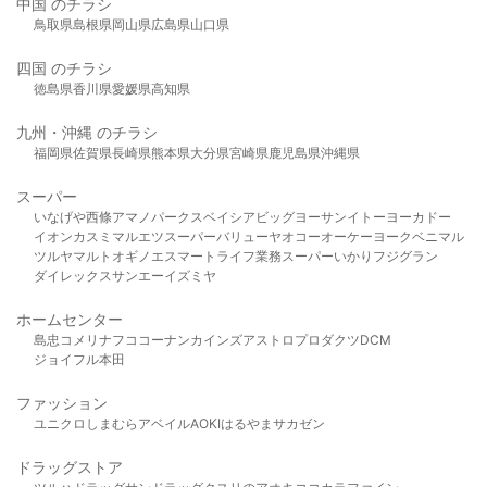
中国 のチラシ
鳥取県
島根県
岡山県
広島県
山口県
四国 のチラシ
徳島県
香川県
愛媛県
高知県
九州・沖縄 のチラシ
福岡県
佐賀県
長崎県
熊本県
大分県
宮崎県
鹿児島県
沖縄県
スーパー
いなげや
西條
アマノパークス
ベイシア
ビッグヨーサン
イトーヨーカドー
イオン
カスミ
マルエツ
スーパーバリュー
ヤオコー
オーケー
ヨークベニマル
ツルヤ
マルト
オギノ
エスマート
ライフ
業務スーパー
いかり
フジグラン
ダイレックス
サンエー
イズミヤ
ホームセンター
島忠
コメリ
ナフコ
コーナン
カインズ
アストロプロダクツ
DCM
ジョイフル本田
ファッション
ユニクロ
しまむら
アベイル
AOKI
はるやま
サカゼン
ドラッグストア