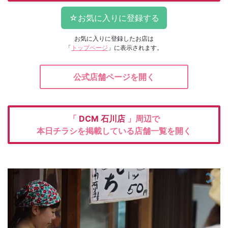
お気に入りに登録したお店は
「
トップページ
」に表示されます。
公式店舗ページを開く
「
DCM
石川店
」周辺で
本日チラシを掲載している店舗一覧を開く