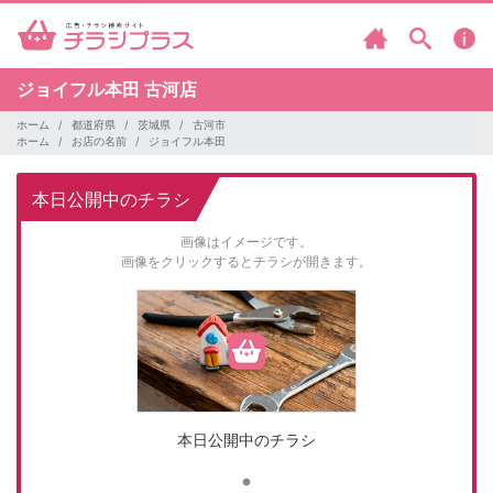
ジョイフル本田
古河店
ホーム
都道府県
茨城県
古河市
ホーム
お店の名前
ジョイフル本田
本日公開中のチラシ
画像はイメージです。
画像をクリックするとチラシが開きます。
本日公開中のチラシ