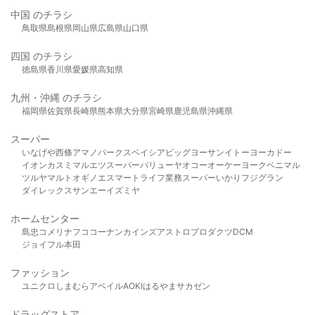
中国 のチラシ
鳥取県
島根県
岡山県
広島県
山口県
四国 のチラシ
徳島県
香川県
愛媛県
高知県
九州・沖縄 のチラシ
福岡県
佐賀県
長崎県
熊本県
大分県
宮崎県
鹿児島県
沖縄県
スーパー
いなげや
西條
アマノパークス
ベイシア
ビッグヨーサン
イトーヨーカドー
イオン
カスミ
マルエツ
スーパーバリュー
ヤオコー
オーケー
ヨークベニマル
ツルヤ
マルト
オギノ
エスマート
ライフ
業務スーパー
いかり
フジグラン
ダイレックス
サンエー
イズミヤ
ホームセンター
島忠
コメリ
ナフコ
コーナン
カインズ
アストロプロダクツ
DCM
ジョイフル本田
ファッション
ユニクロ
しまむら
アベイル
AOKI
はるやま
サカゼン
ドラッグストア