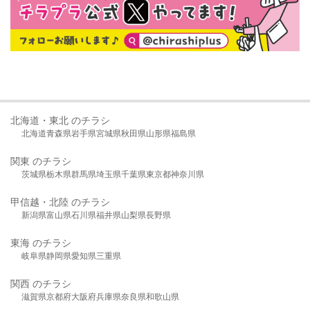
北海道・東北 のチラシ
北海道
青森県
岩手県
宮城県
秋田県
山形県
福島県
関東 のチラシ
茨城県
栃木県
群馬県
埼玉県
千葉県
東京都
神奈川県
甲信越・北陸 のチラシ
新潟県
富山県
石川県
福井県
山梨県
長野県
東海 のチラシ
岐阜県
静岡県
愛知県
三重県
関西 のチラシ
滋賀県
京都府
大阪府
兵庫県
奈良県
和歌山県