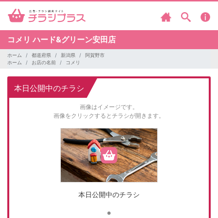
コメリ
ハード&グリーン安田店
ホーム
都道府県
新潟県
阿賀野市
ホーム
お店の名前
コメリ
本日公開中のチラシ
画像はイメージです。
画像をクリックするとチラシが開きます。
本日公開中のチラシ