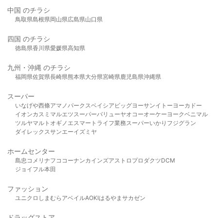
中国 のチラシ
鳥取県
島根県
岡山県
広島県
山口県
四国 のチラシ
徳島県
香川県
愛媛県
高知県
九州・沖縄 のチラシ
福岡県
佐賀県
長崎県
熊本県
大分県
宮崎県
鹿児島県
沖縄県
スーパー
いなげや
西條
アマノパークス
ベイシア
ビッグヨーサン
イトーヨーカドー
イオン
カスミ
マルエツ
スーパーバリュー
ヤオコー
オーケー
ヨークベニマル
ツルヤ
マルト
オギノ
エスマート
ライフ
業務スーパー
いかり
フジグラン
ダイレックス
サンエー
イズミヤ
ホームセンター
島忠
コメリ
ナフコ
コーナン
カインズ
アストロプロダクツ
DCM
ジョイフル本田
ファッション
ユニクロ
しまむら
アベイル
AOKI
はるやま
サカゼン
ドラッグストア