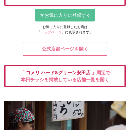
お気に入りに登録したお店は
「
トップページ
」に表示されます。
公式店舗ページを開く
「
コメリ
ハード&グリーン安田店
」周辺で
本日チラシを掲載している店舗一覧を開く