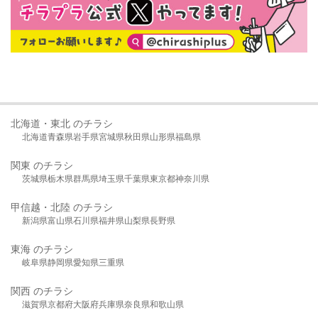
北海道・東北 のチラシ
北海道
青森県
岩手県
宮城県
秋田県
山形県
福島県
関東 のチラシ
茨城県
栃木県
群馬県
埼玉県
千葉県
東京都
神奈川県
甲信越・北陸 のチラシ
新潟県
富山県
石川県
福井県
山梨県
長野県
東海 のチラシ
岐阜県
静岡県
愛知県
三重県
関西 のチラシ
滋賀県
京都府
大阪府
兵庫県
奈良県
和歌山県