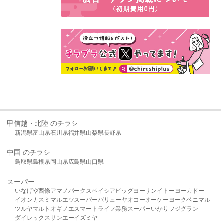
甲信越・北陸 のチラシ
新潟県
富山県
石川県
福井県
山梨県
長野県
中国 のチラシ
鳥取県
島根県
岡山県
広島県
山口県
スーパー
いなげや
西條
アマノパークス
ベイシア
ビッグヨーサン
イトーヨーカドー
イオン
カスミ
マルエツ
スーパーバリュー
ヤオコー
オーケー
ヨークベニマル
ツルヤ
マルト
オギノ
エスマート
ライフ
業務スーパー
いかり
フジグラン
ダイレックス
サンエー
イズミヤ