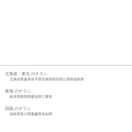
北海道・東北 のチラシ
北海道
青森県
岩手県
宮城県
秋田県
山形県
福島県
東海 のチラシ
岐阜県
静岡県
愛知県
三重県
四国 のチラシ
徳島県
香川県
愛媛県
高知県