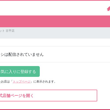
ット 古平店
ラシは配信されていません
たお店は
「
トップページ
」に表示されます。
式店舗ページを開く