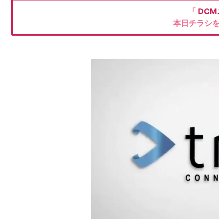
「
DC
本日チラシ