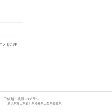
ことをご理
甲信越・北陸 のチラシ
新潟県
富山県
石川県
福井県
山梨県
長野県