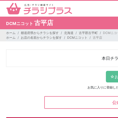
古平店
DCMニコット
ホーム
都道府県からチラシを探す
北海道
古平郡古平町
DCMニコ
ホーム
お店の名前からチラシを探す
DCMニコット
古平店
本日チ
お気に入りに登録し
公