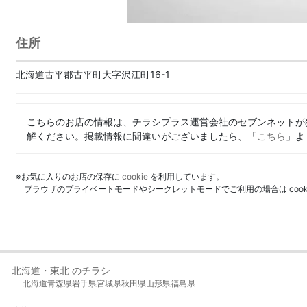
住所
北海道古平郡古平町大字沢江町16-1
こちらのお店の情報は、チラシプラス運営会社のセブンネットが
解ください。掲載情報に間違いがございましたら、「
こちら
」よ
※お気に入りのお店の保存に
cookie
を利用しています。
ブラウザのプライベートモードやシークレットモードでご利用の場合は coo
北海道・東北 のチラシ
北海道
青森県
岩手県
宮城県
秋田県
山形県
福島県