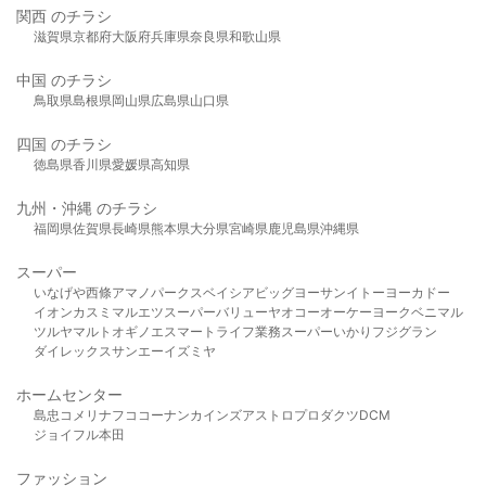
関西 のチラシ
滋賀県
京都府
大阪府
兵庫県
奈良県
和歌山県
中国 のチラシ
鳥取県
島根県
岡山県
広島県
山口県
四国 のチラシ
徳島県
香川県
愛媛県
高知県
九州・沖縄 のチラシ
福岡県
佐賀県
長崎県
熊本県
大分県
宮崎県
鹿児島県
沖縄県
スーパー
いなげや
西條
アマノパークス
ベイシア
ビッグヨーサン
イトーヨーカドー
イオン
カスミ
マルエツ
スーパーバリュー
ヤオコー
オーケー
ヨークベニマル
ツルヤ
マルト
オギノ
エスマート
ライフ
業務スーパー
いかり
フジグラン
ダイレックス
サンエー
イズミヤ
ホームセンター
島忠
コメリ
ナフコ
コーナン
カインズ
アストロプロダクツ
DCM
ジョイフル本田
ファッション