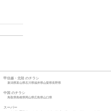
甲信越・北陸 のチラシ
新潟県
富山県
石川県
福井県
山梨県
長野県
中国 のチラシ
鳥取県
島根県
岡山県
広島県
山口県
スーパー