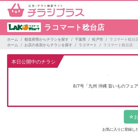
ラコマート稔台店
ホーム
都道府県からチラシを探す
千葉県
松戸市
ラコマート稔台
ホーム
お店の名前からチラシを探す
ラコマート
ラコマート稔台店
本日公開中のチラシ
8/7号「九州 沖縄 旨いものフェ
お気に入りに登録し