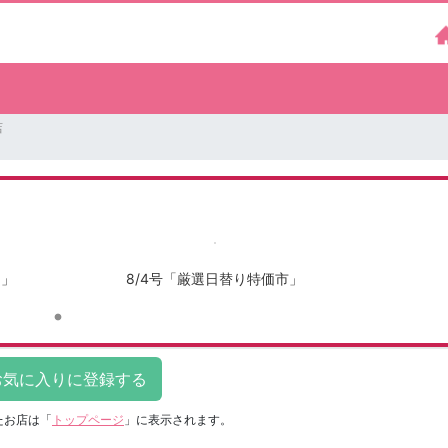
店
ア」
8/4号「厳選日替り特価市」
たお店は
「
トップページ
」に表示されます。