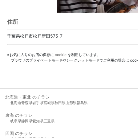
住所
千葉県松戸市松戸新田575-7
※お気に入りのお店の保存に
cookie
を利用しています。
ブラウザのプライベートモードやシークレットモードでご利用の場合は coo
北海道・東北 のチラシ
北海道
青森県
岩手県
宮城県
秋田県
山形県
福島県
東海 のチラシ
岐阜県
静岡県
愛知県
三重県
四国 のチラシ