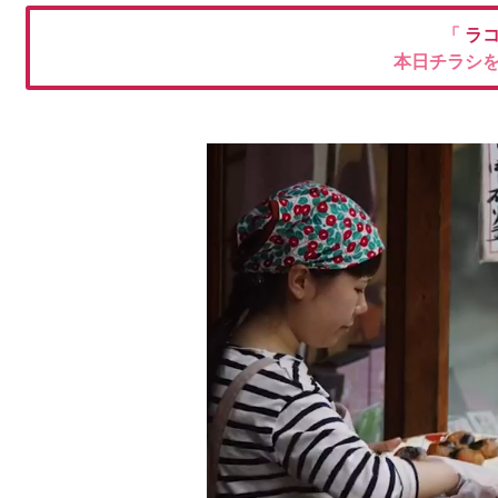
「
ラ
本日チラシ