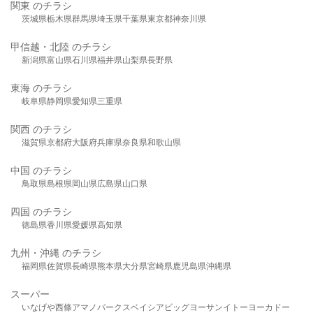
関東 のチラシ
茨城県
栃木県
群馬県
埼玉県
千葉県
東京都
神奈川県
甲信越・北陸 のチラシ
新潟県
富山県
石川県
福井県
山梨県
長野県
東海 のチラシ
岐阜県
静岡県
愛知県
三重県
関西 のチラシ
滋賀県
京都府
大阪府
兵庫県
奈良県
和歌山県
中国 のチラシ
鳥取県
島根県
岡山県
広島県
山口県
四国 のチラシ
徳島県
香川県
愛媛県
高知県
九州・沖縄 のチラシ
福岡県
佐賀県
長崎県
熊本県
大分県
宮崎県
鹿児島県
沖縄県
スーパー
いなげや
西條
アマノパークス
ベイシア
ビッグヨーサン
イトーヨーカドー