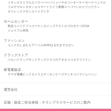
イオン
カスミ
マルエツ
スーパーバリュー
ヤオコー
オーケー
ヨークベニマル
ツルヤ
マルト
オギノ
エスマート
ライフ
業務スーパー
いかり
フジグラン
ダイレックス
サンエー
イズミヤ
ホームセンター
島忠
コメリ
ナフコ
コーナン
カインズ
アストロプロダクツ
DCM
ジョイフル本田
ファッション
ユニクロ
しまむら
アベイル
AOKI
はるやま
サカゼン
ドラッグストア
ツルハドラッグ
サンドラッグ
クスリのアオキ
ココカラファイン
家電量販店
ヤマダ電機
ビックカメラ
エディオン
ケーズデンキ
コジマ
ジョーシン
運営会社
店舗・販促ご担当者様：チラシプラスサービスのご案内