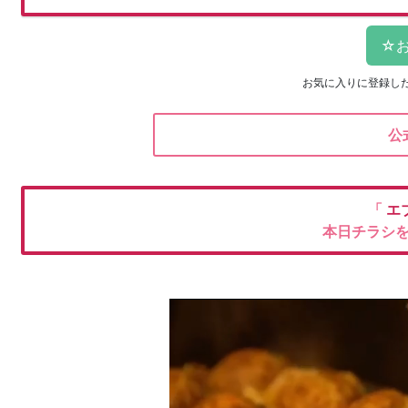
お気に入りに登録し
公
「
エ
本日チラシ