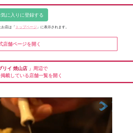
たお店は
「
トップページ
」に表示されます。
式店舗ページを開く
ブリイ
焼山店
」周辺で
を掲載している店舗一覧を開く