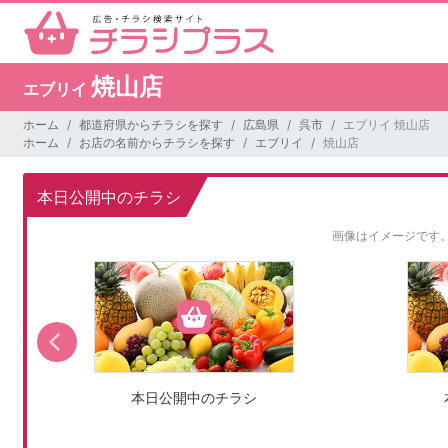
焼山店
エブリイ
ホーム
都道府県からチラシを探す
広島県
呉市
エブリイ 焼山店
ホーム
お店の名前からチラシを探す
エブリイ
焼山店
本日公開中のチラシ
画像はイメージです
本日公開中のチラシ