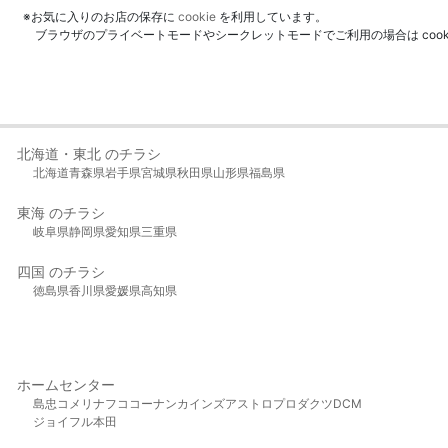
※お気に入りのお店の保存に
cookie
を利用しています。
ブラウザのプライベートモードやシークレットモードでご利用の場合は coo
北海道・東北 のチラシ
北海道
青森県
岩手県
宮城県
秋田県
山形県
福島県
東海 のチラシ
岐阜県
静岡県
愛知県
三重県
四国 のチラシ
徳島県
香川県
愛媛県
高知県
ホームセンター
島忠
コメリ
ナフコ
コーナン
カインズ
アストロプロダクツ
DCM
ジョイフル本田