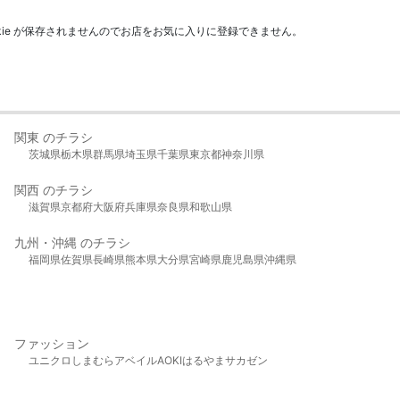
kie が保存されませんのでお店をお気に入りに登録できません。
関東 のチラシ
茨城県
栃木県
群馬県
埼玉県
千葉県
東京都
神奈川県
関西 のチラシ
滋賀県
京都府
大阪府
兵庫県
奈良県
和歌山県
九州・沖縄 のチラシ
福岡県
佐賀県
長崎県
熊本県
大分県
宮崎県
鹿児島県
沖縄県
ファッション
ユニクロ
しまむら
アベイル
AOKI
はるやま
サカゼン