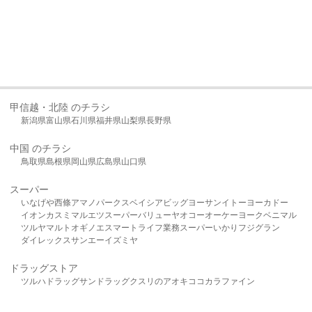
甲信越・北陸 のチラシ
新潟県
富山県
石川県
福井県
山梨県
長野県
中国 のチラシ
鳥取県
島根県
岡山県
広島県
山口県
スーパー
いなげや
西條
アマノパークス
ベイシア
ビッグヨーサン
イトーヨーカドー
イオン
カスミ
マルエツ
スーパーバリュー
ヤオコー
オーケー
ヨークベニマル
ツルヤ
マルト
オギノ
エスマート
ライフ
業務スーパー
いかり
フジグラン
ダイレックス
サンエー
イズミヤ
ドラッグストア
ツルハドラッグ
サンドラッグ
クスリのアオキ
ココカラファイン