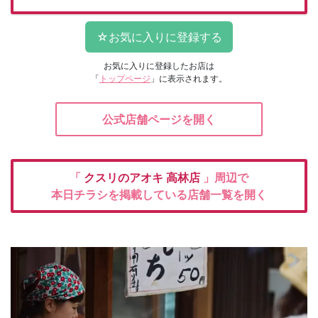
お気に入りに登録したお店は
「
トップページ
」に表示されます。
公式店舗ページを開く
「
クスリのアオキ
高林店
」周辺で
本日チラシを掲載している店舗一覧を開く