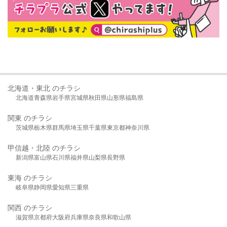
北海道・東北 のチラシ
北海道
青森県
岩手県
宮城県
秋田県
山形県
福島県
関東 のチラシ
茨城県
栃木県
群馬県
埼玉県
千葉県
東京都
神奈川県
甲信越・北陸 のチラシ
新潟県
富山県
石川県
福井県
山梨県
長野県
東海 のチラシ
岐阜県
静岡県
愛知県
三重県
関西 のチラシ
滋賀県
京都府
大阪府
兵庫県
奈良県
和歌山県