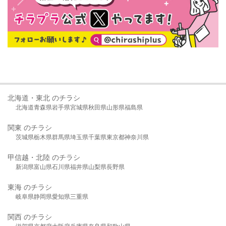
北海道・東北 のチラシ
北海道
青森県
岩手県
宮城県
秋田県
山形県
福島県
関東 のチラシ
茨城県
栃木県
群馬県
埼玉県
千葉県
東京都
神奈川県
甲信越・北陸 のチラシ
新潟県
富山県
石川県
福井県
山梨県
長野県
東海 のチラシ
岐阜県
静岡県
愛知県
三重県
関西 のチラシ