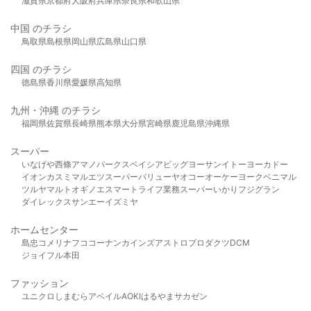
滋賀県
京都府
大阪府
兵庫県
奈良県
和歌山県
中国 のチラシ
鳥取県
島根県
岡山県
広島県
山口県
四国 のチラシ
徳島県
香川県
愛媛県
高知県
九州・沖縄 のチラシ
福岡県
佐賀県
長崎県
熊本県
大分県
宮崎県
鹿児島県
沖縄県
スーパー
いなげや
西條
アマノパークス
ベイシア
ビッグヨーサン
イトーヨーカドー
イオン
カスミ
マルエツ
スーパーバリュー
ヤオコー
オーケー
ヨークベニマル
ツルヤ
マルト
オギノ
エスマート
ライフ
業務スーパー
いかり
フジグラン
ダイレックス
サンエー
イズミヤ
ホームセンター
島忠
コメリ
ナフコ
コーナン
カインズ
アストロプロダクツ
DCM
ジョイフル本田
ファッション
ユニクロ
しまむら
アベイル
AOKI
はるやま
サカゼン