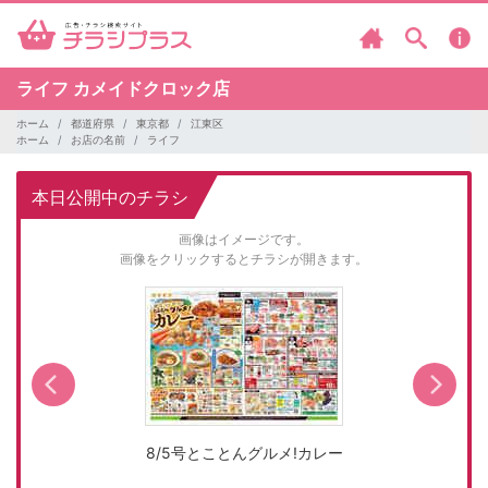
ライフ
カメイドクロック店
ホーム
都道府県
東京都
江東区
ホーム
お店の名前
ライフ
本日公開中のチラシ
画像はイメージです。
画像をクリックするとチラシが開きます。
8/5号とことんグルメ!カレー