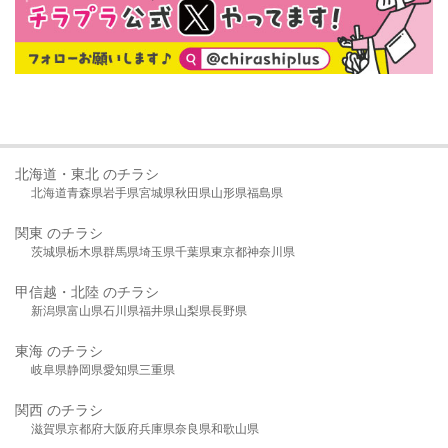
北海道・東北 のチラシ
北海道
青森県
岩手県
宮城県
秋田県
山形県
福島県
関東 のチラシ
茨城県
栃木県
群馬県
埼玉県
千葉県
東京都
神奈川県
甲信越・北陸 のチラシ
新潟県
富山県
石川県
福井県
山梨県
長野県
東海 のチラシ
岐阜県
静岡県
愛知県
三重県
関西 のチラシ
滋賀県
京都府
大阪府
兵庫県
奈良県
和歌山県