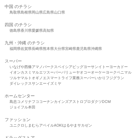
中国 のチラシ
鳥取県
島根県
岡山県
広島県
山口県
四国 のチラシ
徳島県
香川県
愛媛県
高知県
九州・沖縄 のチラシ
福岡県
佐賀県
長崎県
熊本県
大分県
宮崎県
鹿児島県
沖縄県
スーパー
いなげや
西條
アマノパークス
ベイシア
ビッグヨーサン
イトーヨーカドー
イオン
カスミ
マルエツ
スーパーバリュー
ヤオコー
オーケー
ヨークベニマル
ツルヤ
マルト
オギノ
エスマート
ライフ
業務スーパー
いかり
フジグラン
ダイレックス
サンエー
イズミヤ
ホームセンター
島忠
コメリ
ナフコ
コーナン
カインズ
アストロプロダクツ
DCM
ジョイフル本田
ファッション
ユニクロ
しまむら
アベイル
AOKI
はるやま
サカゼン
ドラッグストア