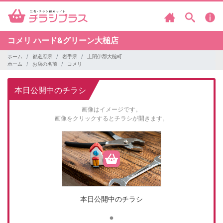
コメリ
ハード&グリーン大槌店
ホーム
都道府県
岩手県
上閉伊郡大槌町
ホーム
お店の名前
コメリ
本日公開中のチラシ
画像はイメージです。
画像をクリックするとチラシが開きます。
本日公開中のチラシ