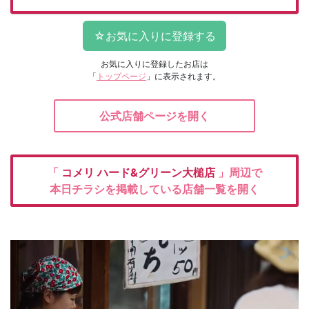
お気に入りに登録したお店は
「
トップページ
」に表示されます。
公式店舗ページを開く
「
コメリ
ハード&グリーン大槌店
」周辺で
本日チラシを掲載している店舗一覧を開く