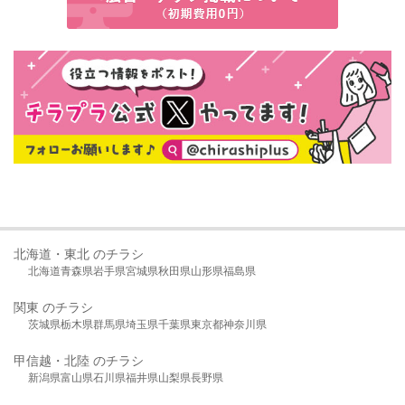
北海道・東北 のチラシ
北海道
青森県
岩手県
宮城県
秋田県
山形県
福島県
関東 のチラシ
茨城県
栃木県
群馬県
埼玉県
千葉県
東京都
神奈川県
甲信越・北陸 のチラシ
新潟県
富山県
石川県
福井県
山梨県
長野県