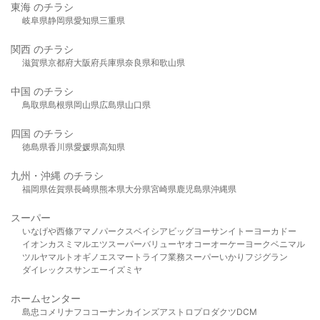
東海 のチラシ
岐阜県
静岡県
愛知県
三重県
関西 のチラシ
滋賀県
京都府
大阪府
兵庫県
奈良県
和歌山県
中国 のチラシ
鳥取県
島根県
岡山県
広島県
山口県
四国 のチラシ
徳島県
香川県
愛媛県
高知県
九州・沖縄 のチラシ
福岡県
佐賀県
長崎県
熊本県
大分県
宮崎県
鹿児島県
沖縄県
スーパー
いなげや
西條
アマノパークス
ベイシア
ビッグヨーサン
イトーヨーカドー
イオン
カスミ
マルエツ
スーパーバリュー
ヤオコー
オーケー
ヨークベニマル
ツルヤ
マルト
オギノ
エスマート
ライフ
業務スーパー
いかり
フジグラン
ダイレックス
サンエー
イズミヤ
ホームセンター
島忠
コメリ
ナフコ
コーナン
カインズ
アストロプロダクツ
DCM