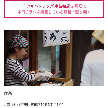
「
ツルハドラッグ
東苗穂店
」周辺で
本日チラシを掲載している店舗一覧を開く
住所
北海道札幌市東区東苗穂12条3丁目1-10