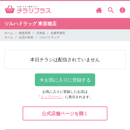
ツルハドラッグ
東苗穂店
ホーム
都道府県
北海道
札幌市東区
ホーム
お店の名前
ツルハドラッグ
本日チラシは配信されていません
お気に入りに登録したお店は
「
トップページ
」に表示されます。
公式店舗ページを開く