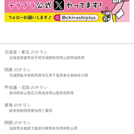
北海道・東北 のチラシ
北海道
青森県
岩手県
宮城県
秋田県
山形県
福島県
関東 のチラシ
茨城県
栃木県
群馬県
埼玉県
千葉県
東京都
神奈川県
甲信越・北陸 のチラシ
新潟県
富山県
石川県
福井県
山梨県
長野県
東海 のチラシ
岐阜県
静岡県
愛知県
三重県
関西 のチラシ
滋賀県
京都府
大阪府
兵庫県
奈良県
和歌山県