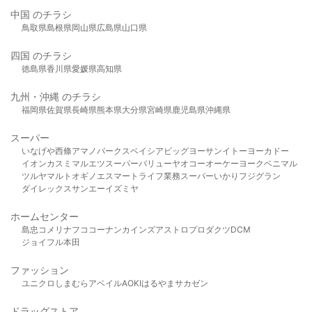
中国 のチラシ
鳥取県
島根県
岡山県
広島県
山口県
四国 のチラシ
徳島県
香川県
愛媛県
高知県
九州・沖縄 のチラシ
福岡県
佐賀県
長崎県
熊本県
大分県
宮崎県
鹿児島県
沖縄県
スーパー
いなげや
西條
アマノパークス
ベイシア
ビッグヨーサン
イトーヨーカドー
イオン
カスミ
マルエツ
スーパーバリュー
ヤオコー
オーケー
ヨークベニマル
ツルヤ
マルト
オギノ
エスマート
ライフ
業務スーパー
いかり
フジグラン
ダイレックス
サンエー
イズミヤ
ホームセンター
島忠
コメリ
ナフコ
コーナン
カインズ
アストロプロダクツ
DCM
ジョイフル本田
ファッション
ユニクロ
しまむら
アベイル
AOKI
はるやま
サカゼン
ドラッグストア