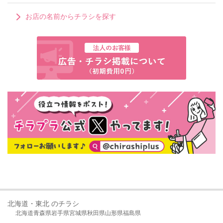
お店の名前からチラシを探す
北海道・東北 のチラシ
北海道
青森県
岩手県
宮城県
秋田県
山形県
福島県