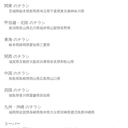
関東 のチラシ
茨城県
栃木県
群馬県
埼玉県
千葉県
東京都
神奈川県
甲信越・北陸 のチラシ
新潟県
富山県
石川県
福井県
山梨県
長野県
東海 のチラシ
岐阜県
静岡県
愛知県
三重県
関西 のチラシ
滋賀県
京都府
大阪府
兵庫県
奈良県
和歌山県
中国 のチラシ
鳥取県
島根県
岡山県
広島県
山口県
四国 のチラシ
徳島県
香川県
愛媛県
高知県
九州・沖縄 のチラシ
福岡県
佐賀県
長崎県
熊本県
大分県
宮崎県
鹿児島県
沖縄県
スーパー