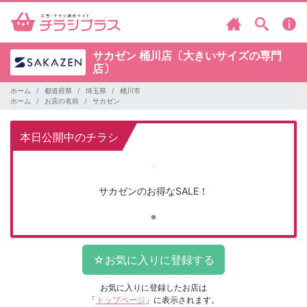
サカゼン
桶川店〔大きいサイズの専門
店〕
ホーム
都道府県
埼玉県
桶川市
ホーム
お店の名前
サカゼン
本日公開中のチラシ
サカゼンのお得なSALE！
お気に入りに登録したお店は
「
トップページ
」に表示されます。