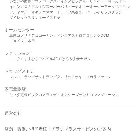
いなげや
西條
アマノパークス
ベイシア
ビッグヨーサン
イトーヨーカドー
イオン
カスミ
マルエツ
スーパーバリュー
ヤオコー
オーケー
ヨークベニマル
ツルヤ
マルト
オギノ
エスマート
ライフ
業務スーパー
いかり
フジグラン
ダイレックス
サンエー
イズミヤ
ホームセンター
島忠
コメリ
ナフコ
コーナン
カインズ
アストロプロダクツ
DCM
ジョイフル本田
ファッション
ユニクロ
しまむら
アベイル
AOKI
はるやま
サカゼン
ドラッグストア
ツルハドラッグ
サンドラッグ
クスリのアオキ
ココカラファイン
家電量販店
ヤマダ電機
ビックカメラ
エディオン
ケーズデンキ
コジマ
ジョーシン
運営会社
店舗・販促ご担当者様：チラシプラスサービスのご案内