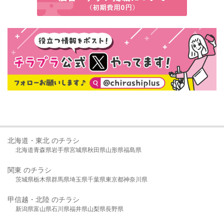
北海道・東北 のチラシ
北海道
青森県
岩手県
宮城県
秋田県
山形県
福島県
関東 のチラシ
茨城県
栃木県
群馬県
埼玉県
千葉県
東京都
神奈川県
甲信越・北陸 のチラシ
新潟県
富山県
石川県
福井県
山梨県
長野県