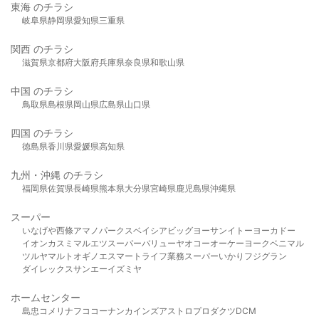
東海 のチラシ
岐阜県
静岡県
愛知県
三重県
関西 のチラシ
滋賀県
京都府
大阪府
兵庫県
奈良県
和歌山県
中国 のチラシ
鳥取県
島根県
岡山県
広島県
山口県
四国 のチラシ
徳島県
香川県
愛媛県
高知県
九州・沖縄 のチラシ
福岡県
佐賀県
長崎県
熊本県
大分県
宮崎県
鹿児島県
沖縄県
スーパー
いなげや
西條
アマノパークス
ベイシア
ビッグヨーサン
イトーヨーカドー
イオン
カスミ
マルエツ
スーパーバリュー
ヤオコー
オーケー
ヨークベニマル
ツルヤ
マルト
オギノ
エスマート
ライフ
業務スーパー
いかり
フジグラン
ダイレックス
サンエー
イズミヤ
ホームセンター
島忠
コメリ
ナフコ
コーナン
カインズ
アストロプロダクツ
DCM