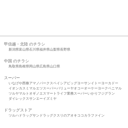
甲信越・北陸 のチラシ
新潟県
富山県
石川県
福井県
山梨県
長野県
中国 のチラシ
鳥取県
島根県
岡山県
広島県
山口県
スーパー
いなげや
西條
アマノパークス
ベイシア
ビッグヨーサン
イトーヨーカドー
イオン
カスミ
マルエツ
スーパーバリュー
ヤオコー
オーケー
ヨークベニマル
ツルヤ
マルト
オギノ
エスマート
ライフ
業務スーパー
いかり
フジグラン
ダイレックス
サンエー
イズミヤ
ドラッグストア
ツルハドラッグ
サンドラッグ
クスリのアオキ
ココカラファイン