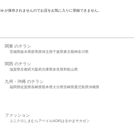
kie が保存されませんのでお店をお気に入りに登録できません。
関東 のチラシ
茨城県
栃木県
群馬県
埼玉県
千葉県
東京都
神奈川県
関西 のチラシ
滋賀県
京都府
大阪府
兵庫県
奈良県
和歌山県
九州・沖縄 のチラシ
福岡県
佐賀県
長崎県
熊本県
大分県
宮崎県
鹿児島県
沖縄県
ファッション
ユニクロ
しまむら
アベイル
AOKI
はるやま
サカゼン