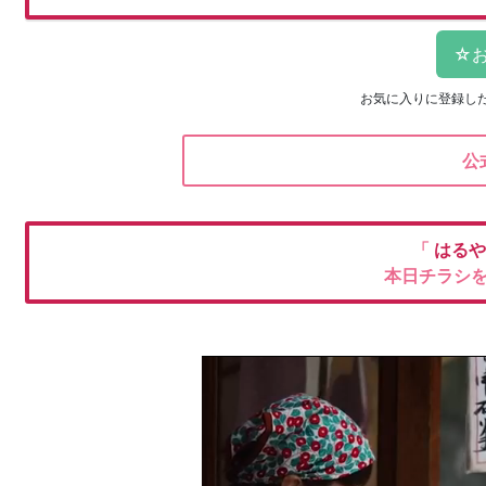
お気に入りに登録し
公
「
はる
本日チラシ