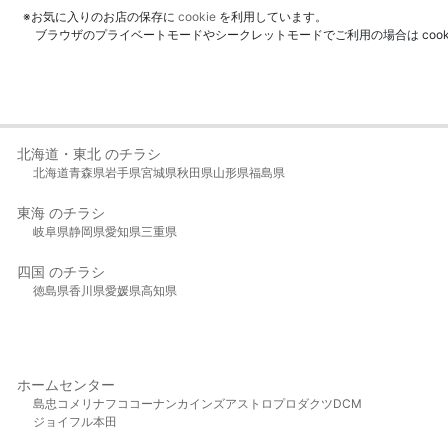
※お気に入りのお店の保存に
cookie
を利用しています。
ブラウザのプライベートモードやシークレットモードでご利用の場合は coo
北海道・東北 のチラシ
北海道
青森県
岩手県
宮城県
秋田県
山形県
福島県
東海 のチラシ
岐阜県
静岡県
愛知県
三重県
四国 のチラシ
徳島県
香川県
愛媛県
高知県
ホームセンター
島忠
コメリ
ナフコ
コーナン
カインズ
アストロプロダクツ
DCM
ジョイフル本田