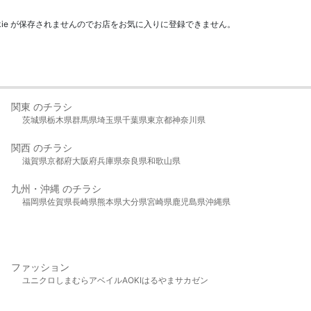
kie が保存されませんのでお店をお気に入りに登録できません。
関東 のチラシ
茨城県
栃木県
群馬県
埼玉県
千葉県
東京都
神奈川県
関西 のチラシ
滋賀県
京都府
大阪府
兵庫県
奈良県
和歌山県
九州・沖縄 のチラシ
福岡県
佐賀県
長崎県
熊本県
大分県
宮崎県
鹿児島県
沖縄県
ファッション
ユニクロ
しまむら
アベイル
AOKI
はるやま
サカゼン