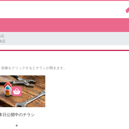
曲店
曲店
。
画像をクリックするとチラシが開きます。
本日公開中のチラシ