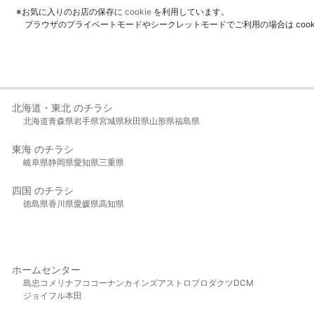
※お気に入りのお店の保存に
cookie
を利用しています。
ブラウザのプライベートモードやシークレットモードでご利用の場合は coo
北海道・東北 のチラシ
北海道
青森県
岩手県
宮城県
秋田県
山形県
福島県
東海 のチラシ
岐阜県
静岡県
愛知県
三重県
四国 のチラシ
徳島県
香川県
愛媛県
高知県
ホームセンター
島忠
コメリ
ナフコ
コーナン
カインズ
アストロプロダクツ
DCM
ジョイフル本田