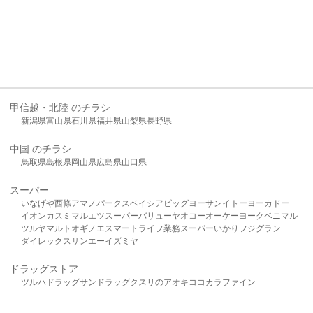
甲信越・北陸 のチラシ
新潟県
富山県
石川県
福井県
山梨県
長野県
中国 のチラシ
鳥取県
島根県
岡山県
広島県
山口県
スーパー
いなげや
西條
アマノパークス
ベイシア
ビッグヨーサン
イトーヨーカドー
イオン
カスミ
マルエツ
スーパーバリュー
ヤオコー
オーケー
ヨークベニマル
ツルヤ
マルト
オギノ
エスマート
ライフ
業務スーパー
いかり
フジグラン
ダイレックス
サンエー
イズミヤ
ドラッグストア
ツルハドラッグ
サンドラッグ
クスリのアオキ
ココカラファイン