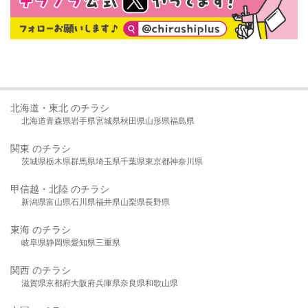
北海道・東北 のチラシ
北海道
青森県
岩手県
宮城県
秋田県
山形県
福島県
関東 のチラシ
茨城県
栃木県
群馬県
埼玉県
千葉県
東京都
神奈川県
甲信越・北陸 のチラシ
新潟県
富山県
石川県
福井県
山梨県
長野県
東海 のチラシ
岐阜県
静岡県
愛知県
三重県
関西 のチラシ
滋賀県
京都府
大阪府
兵庫県
奈良県
和歌山県