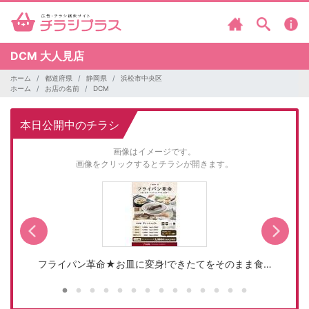
DCM
大人見店
ホーム
都道府県
静岡県
浜松市中央区
ホーム
お店の名前
DCM
本日公開中のチラシ
画像はイメージです。
画像をクリックするとチラシが開きます。
フライパン革命★お皿に変身!できたてをそのまま食…