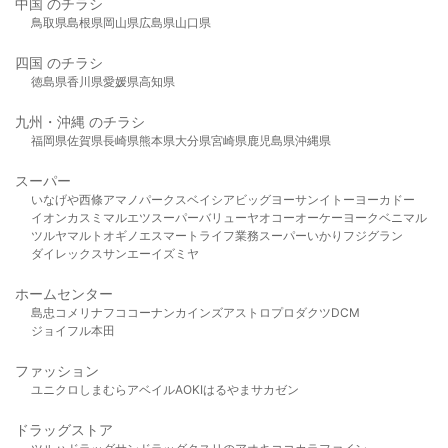
中国 のチラシ
鳥取県
島根県
岡山県
広島県
山口県
四国 のチラシ
徳島県
香川県
愛媛県
高知県
九州・沖縄 のチラシ
福岡県
佐賀県
長崎県
熊本県
大分県
宮崎県
鹿児島県
沖縄県
スーパー
いなげや
西條
アマノパークス
ベイシア
ビッグヨーサン
イトーヨーカドー
イオン
カスミ
マルエツ
スーパーバリュー
ヤオコー
オーケー
ヨークベニマル
ツルヤ
マルト
オギノ
エスマート
ライフ
業務スーパー
いかり
フジグラン
ダイレックス
サンエー
イズミヤ
ホームセンター
島忠
コメリ
ナフコ
コーナン
カインズ
アストロプロダクツ
DCM
ジョイフル本田
ファッション
ユニクロ
しまむら
アベイル
AOKI
はるやま
サカゼン
ドラッグストア